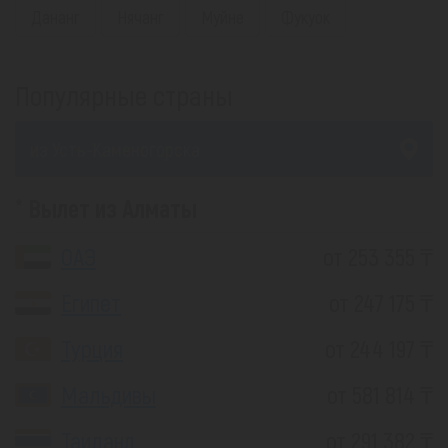
Дананг
Нячанг
Муйне
Фукуок
Популярные страны
из Усть-Каменогорска
Вылет из Алматы
ОАЭ
от 253 355 ₸
Египет
от 247 175 ₸
Турция
от 244 197 ₸
Мальдивы
от 581 814 ₸
Таиланд
от 291 382 ₸