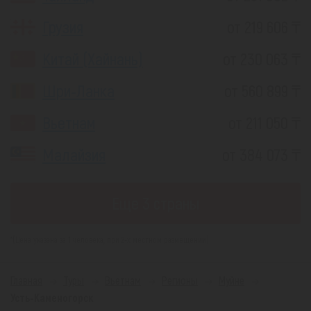
Грузия
от 219 606 ₸
Китай (Хайнань)
от 230 063 ₸
Шри-Ланка
от 560 899 ₸
Вьетнам
от 211 050 ₸
Малайзия
от 384 073 ₸
Еще 3 страны
*(Цена указана за 1 человека, при 2-х местном размещении)
Главная
Туры
Вьетнам
Регионы
Муйне
Усть-Каменогорск