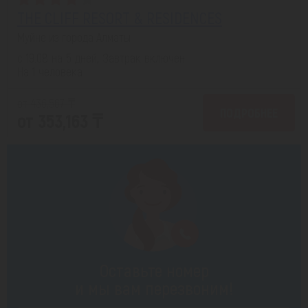
THE CLIFF RESORT & RESIDENCES
Муйне из города Алматы
с 19.08 на 5 дней, Завтрак включен
На 1 человека
от 436,567 ₸
ПОДРОБНЕЕ
от 353,163 ₸
Оставьте номер
и мы вам перезвоним!