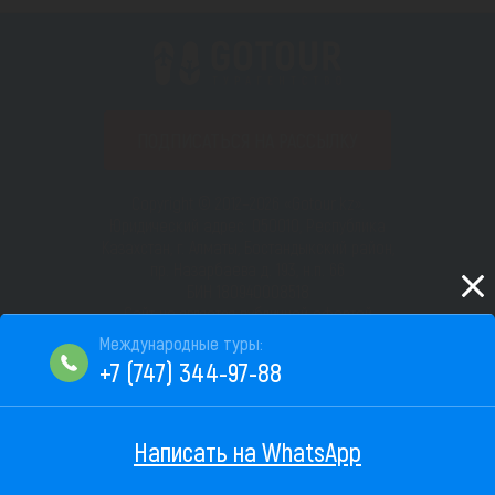
ПОДПИСАТЬСЯ НА РАССЫЛКУ
Copyright © 2012–2026 «Gotour.kz».
Юридический адрес: 050010, Республика
Казахстан, г. Алматы, Бостандыкский район,
пр. Назарбаева д. 193, н.п. 66
БИН 180940008518
Сайт не является публичной офертой
Пользовательское соглашение
+7 (747) 344-97-88
Фильтры
Написать на WhatsApp