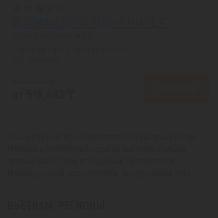
BLOOMING LOTUS RESORT MUINE 4*
Муйне из города Алматы
с 19.08 на 7 дней, Завтрак включен
На 1 человека
от 583,279 ₸
ПОДРОБНЕЕ
от 518,463 ₸
Туры в Муйне из Усть-Каменогорска по выгодным ценам.
Пляжный и беззаботный отдых во Вьетнаме. Горящие
путевки. Поиск туров от надежных туроператоров.
Индивидуальный подбор путевок. Экскурсионные туры.
ВЬЕТНАМ. РЕГИОНЫ