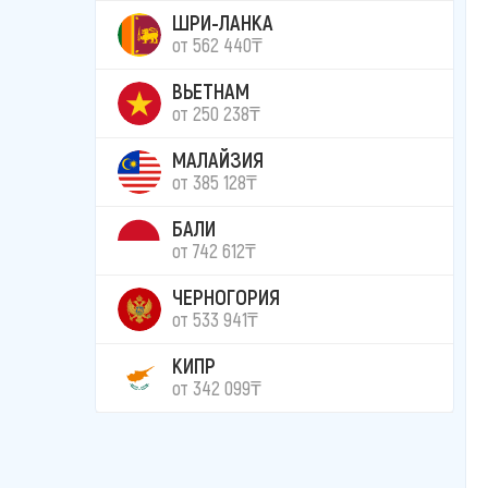
ШРИ-ЛАНКА
от 562 440₸
ВЬЕТНАМ
от 250 238₸
МАЛАЙЗИЯ
от 385 128₸
БАЛИ
от 742 612₸
ЧЕРНОГОРИЯ
от 533 941₸
КИПР
от 342 099₸