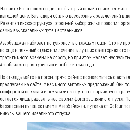
На сайте GoTour можно сделать быстрый онлайн поиск свежих п
выгодной цене. Благодаря обилию всесезонных развлечений в да
Развитая инфраструктура, огромный выбор жилья позволит орга
самых взыскательных путешественников.
Азербайджан набирает популярность с каждым годом. Это не про
но еще и пляжный отдых или лечение в лучших санаториях стран
тратить много времени на дорогу, но при этом желает насладит
Азербайджан рад туристам в любое время года.
Не откладывайте на потом, прямо сейчас познакомьтесь с актуа
предлагаем на сайте. У нас много выгодных предложений. Они п
комфортной поездкой в эту удивительную, гостеприимную страну
остается лишь радовать нас своими фотографиями с отпуска. П
безопасным путешествием в Азербайджан: путевка от GoTour по
минуты вашего идеального отпуска.