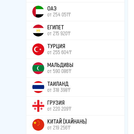
ОАЭ
от 254 051₸
ЕГИПЕТ
от 215 920₸
ТУРЦИЯ
от 255 604₸
МАЛЬДИВЫ
от 590 086₸
ТАИЛАНД
от 318 398₸
ГРУЗИЯ
от 220 209₸
КИТАЙ (ХАЙНАНЬ)
от 219 256₸