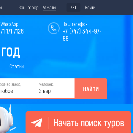
ы
Ваш город:
Алматы
KZT
Войти
WhatsApp:
Наш телефон:
771 171 7126
+7 (747) 344-97-
88
 ГОД
Статьи
Кол-во звёзд:
Человек:
НАЙТИ
любое
2 взр