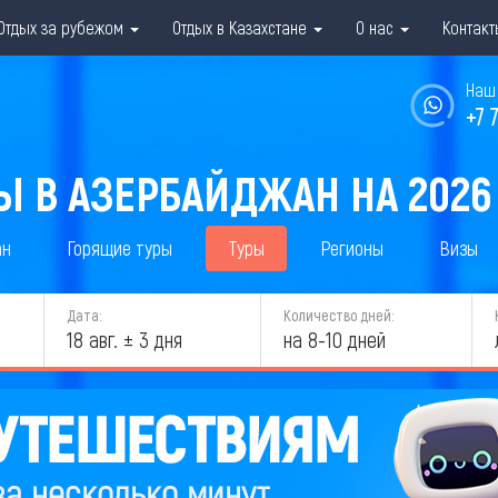
Отдых за рубежом
Отдых в Казахстане
О нас
Контакт
Наш 
+7 
Ы В АЗЕРБАЙДЖАН НА 2026
ан
Горящие туры
Туры
Регионы
Визы
Дата:
Количество дней:
18 авг. ± 3 дня
на 8-10 дней