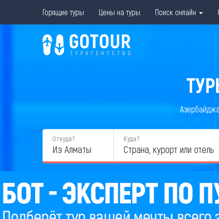
Горящие туры
Цены на туры
Поиск онлайн
ТУР
Азербайдж
Откуда?
Куда?
Из Алматы