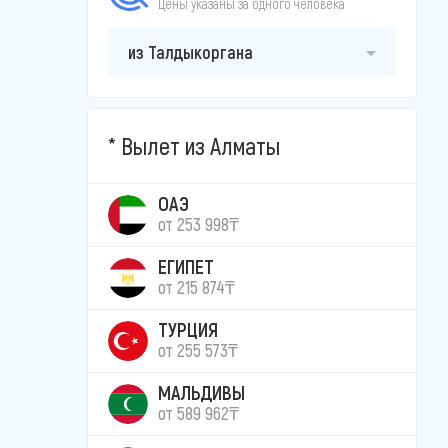
Цены указаны за одного человека
из Талдыкоргана
Вылет из Алматы
ОАЭ
от 253 998₸
ЕГИПЕТ
от 215 874₸
ТУРЦИЯ
от 255 573₸
МАЛЬДИВЫ
от 589 962₸