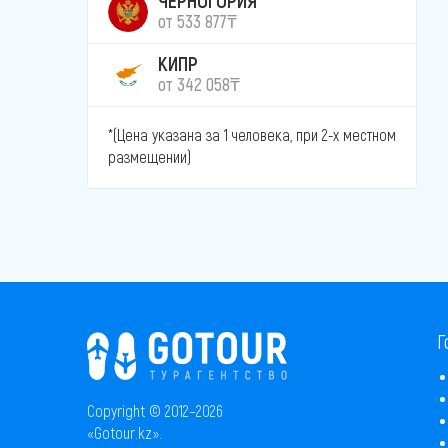
от 533 877₸
КИПР
от 342 058₸
*(Цена указана за 1 человека, при 2-х местном
размещении)
Г
Copyright © 2012–2026
«Gotour.kz».