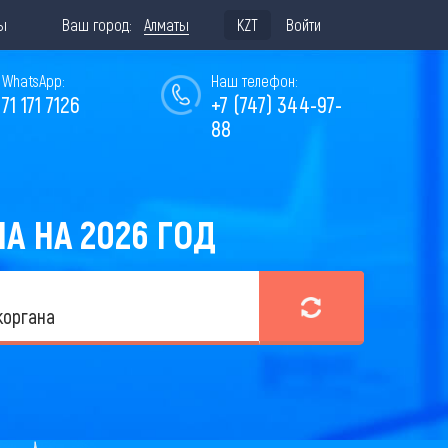
ы
Ваш город:
Алматы
KZT
Войти
WhatsApp:
Наш телефон:
771 171 7126
+7 (747) 344-97-
88
А НА 2026 ГОД
коргана