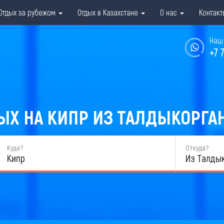
Отдых за рубежом
Отдых в Казахстане
О нас
Контакт
Наш 
+7 
Х НА КИПР ИЗ ТАЛДЫКОРГАН
Куда?
Откуда?
Кипр
Из Талды