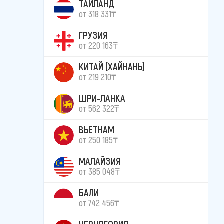
ТАИЛАНД
от 318 331₸
ГРУЗИЯ
от 220 163₸
КИТАЙ (ХАЙНАНЬ)
от 219 210₸
ШРИ-ЛАНКА
от 562 322₸
ВЬЕТНАМ
от 250 185₸
МАЛАЙЗИЯ
от 385 048₸
БАЛИ
от 742 456₸
ЧЕРНОГОРИЯ