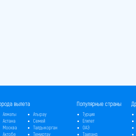
орода вылета
Популярные страны
Д
Алматы
Атырау
Турция
Астана
Семей
Египет
Москва
Талдыкорган
ОАЭ
Актобе
Темиртау
Таиланд