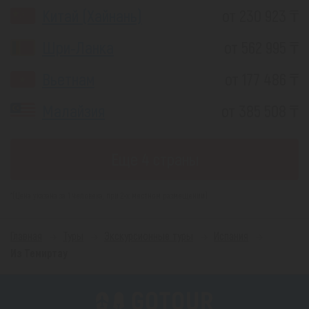
Китай (Хайнань)
от 230 923 ₸
Шри-Ланка
от 562 995 ₸
Вьетнам
от 177 486 ₸
Малайзия
от 385 508 ₸
Еще 4 страны
*(Цена указана за 1 человека, при 2-х местном размещении)
Главная
Туры
Экскурсионные туры
Испания
Из Темиртау