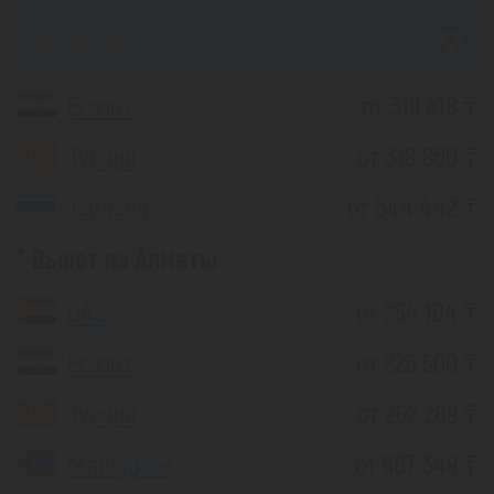
из Уральска
Египет
от 319 418 ₸
Турция
от 318 850 ₸
Таиланд
от 544 442 ₸
Вылет из Алматы
ОАЭ
от 254 104 ₸
Египет
от 225 500 ₸
Турция
от 262 289 ₸
Мальдивы
от 587 349 ₸