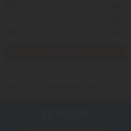
Таиланд
от 318 465 ₸
Грузия
от 220 256 ₸
Китай (Хайнань)
от 212 628 ₸
Еще 6 стран
*(Цена указана за 1 человека, при 2-х местном размещении)
Главная
Туры
Горнолыжные туры
Бали
Из Уральска