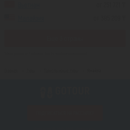
Вьетнам
от 251 721 ₸
Малайзия
от 385 209 ₸
Еще 3 страны
*(Цена указана за 1 человека, при 2-х местном размещении)
Главная
Туры
Горнолыжные туры
Ямайка
ПОДПИСАТЬСЯ НА РАССЫЛКУ
Copyright © 2012–2026 «Gotour.kz».