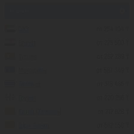
из Алматы
ОАЭ
от 254 104 ₸
Египет
от 225 500 ₸
Турция
от 262 289 ₸
Мальдивы
от 587 349 ₸
Таиланд
от 318 465 ₸
Грузия
от 220 256 ₸
Китай (Хайнань)
от 212 628 ₸
Шри-Ланка
от 562 558 ₸