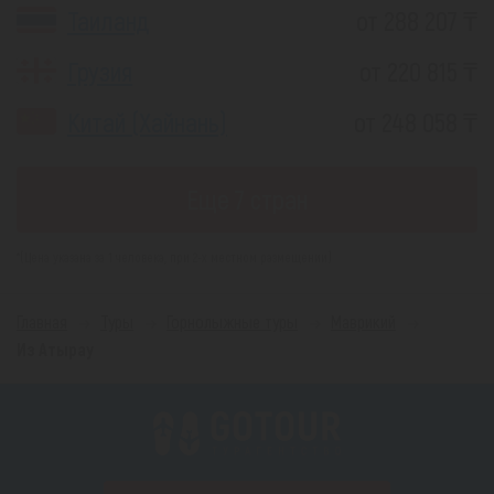
Таиланд
от 288 207 ₸
Грузия
от 220 815 ₸
Китай (Хайнань)
от 248 058 ₸
Еще 7 стран
*(Цена указана за 1 человека, при 2-х местном размещении)
Главная
Туры
Горнолыжные туры
Маврикий
Из Атырау