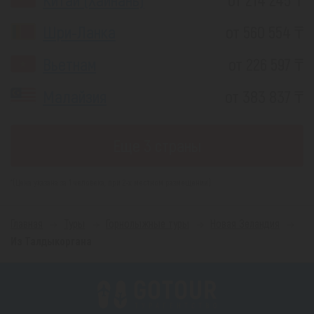
Шри-Ланка
от 560 554 ₸
Вьетнам
от 226 597 ₸
Малайзия
от 383 837 ₸
Еще 3 страны
*(Цена указана за 1 человека, при 2-х местном размещении)
Главная
Туры
Горнолыжные туры
Новая Зеландия
Из Талдыкоргана