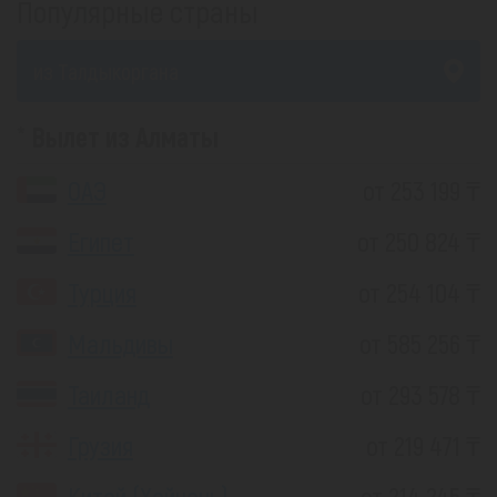
Популярные страны
из Талдыкоргана
Вылет из Алматы
ОАЭ
от 253 199 ₸
Египет
от 250 824 ₸
Турция
от 254 104 ₸
Мальдивы
от 585 256 ₸
Таиланд
от 293 578 ₸
Грузия
от 219 471 ₸
Китай (Хайнань)
от 214 245 ₸