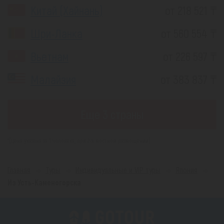
Китай (Хайнань)
от 218 521 ₸
Шри-Ланка
от 560 554 ₸
Вьетнам
от 226 597 ₸
Малайзия
от 383 837 ₸
Еще 3 страны
*(Цена указана за 1 человека, при 2-х местном размещении)
Главная
Туры
Индивидуальные и VIP туры
Япония
Из Усть-Каменогорска