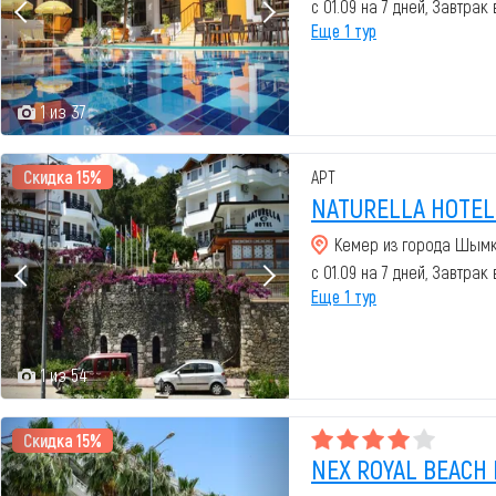
с 01.09 на 7 дней, Завтрак
Еще 1 тур
1 из 37
Скидка 15%
APT
NATURELLA HOTEL 
Кемер из города Шым
с 01.09 на 7 дней, Завтрак
Еще 1 тур
1 из 54
Скидка 15%
NEX ROYAL BEACH 