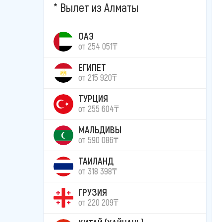
Вылет из Алматы
ОАЭ
от 254 051₸
ЕГИПЕТ
от 215 920₸
ТУРЦИЯ
от 255 604₸
МАЛЬДИВЫ
от 590 086₸
ТАИЛАНД
от 318 398₸
ГРУЗИЯ
от 220 209₸