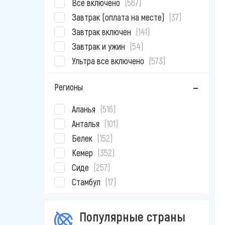
Все включено
(567)
Завтрак (оплата на месте)
(37)
Завтрак включен
(141)
Завтрак и ужин
(54)
Ультра все включено
(573)
Регионы
Аланья
(516)
Анталья
(101)
Белек
(152)
Кемер
(352)
Сиде
(257)
Стамбул
(17)
Популярные страны