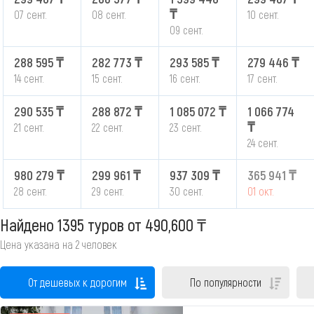
₸
07 сент.
08 сент.
10 сент.
09 сент.
288 595 ₸
282 773 ₸
293 585 ₸
279 446 ₸
14 сент.
15 сент.
16 сент.
17 сент.
290 535 ₸
288 872 ₸
1 085 072 ₸
1 066 774
₸
21 сент.
22 сент.
23 сент.
24 сент.
980 279 ₸
299 961 ₸
937 309 ₸
365 941 ₸
28 сент.
29 сент.
30 сент.
01 окт.
Найдено 1395 туров
от 490,600 ₸
Цена указана на 2 человек
От дешевых к дорогим
По популярности