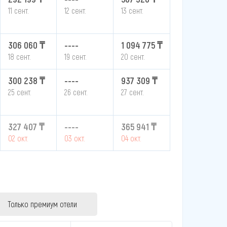
11 сент.
12 сент.
13 сент.
306 060 ₸
----
1 094 775 ₸
18 сент.
19 сент.
20 сент.
300 238 ₸
----
937 309 ₸
25 сент.
26 сент.
27 сент.
327 407 ₸
----
365 941 ₸
02 окт.
03 окт.
04 окт.
Только премиум отели