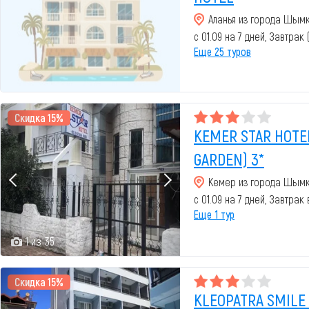
Аланья из города Шым
с 01.09 на 7 дней, Завтрак
Еще 25 туров
Скидка 15%
KEMER STAR HOTEL
GARDEN) 3*
Кемер из города Шым
с 01.09 на 7 дней, Завтрак
Еще 1 тур
1 из 35
Скидка 15%
KLEOPATRA SMILE 