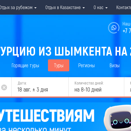
Отдых за рубежом
Отдых в Казахстане
О нас
Контакт
Наш 
+7 
ТУРЦИЮ ИЗ ШЫМКЕНТА НА 
Горящие туры
Туры
Регионы
Визы
Дата:
Количество дней:
18 авг. ± 3 дня
на 8-10 дней