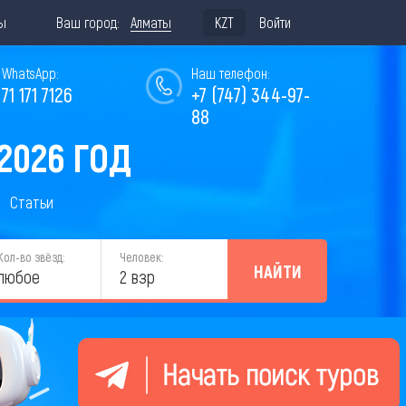
ы
Ваш город:
Алматы
KZT
Войти
WhatsApp:
Наш телефон:
771 171 7126
+7 (747) 344-97-
88
2026 ГОД
Статьи
Кол-во звёзд:
Человек:
НАЙТИ
любое
2 взр