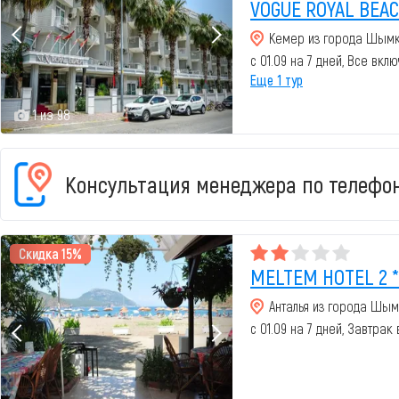
VOGUE ROYAL BEAC
Кемер из города Шым
с 01.09 на 7 дней, Все вкл
Еще 1 тур
1 из 98
Консультация менеджера по телефон
Скидка 15%
MELTEM HOTEL 2 *
Анталья из города Шым
с 01.09 на 7 дней, Завтрак