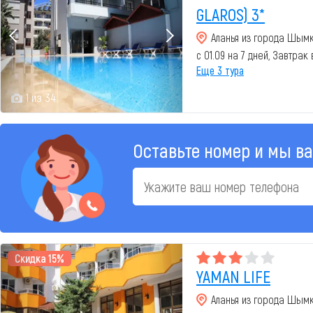
GLAROS) 3*
Аланья из города Шым
с 01.09 на 7 дней, Завтрак
Еще 3 тура
1 из 34
Оставьте номер и мы в
Скидка 15%
YAMAN LIFE
Аланья из города Шым