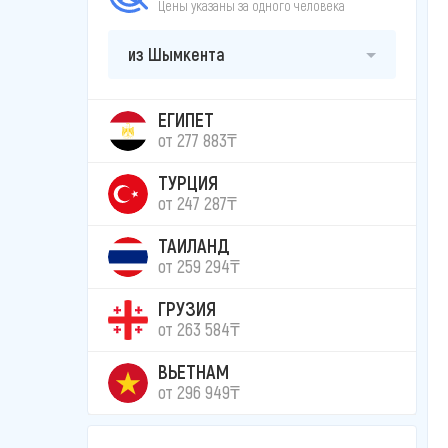
Цены указаны за одного человека
из Шымкента
ЕГИПЕТ
от 277 883₸
ТУРЦИЯ
от 247 287₸
ТАИЛАНД
от 259 294₸
ГРУЗИЯ
от 263 584₸
ВЬЕТНАМ
от 296 949₸