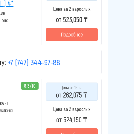
H) 4*
Цена за 2 взрослых
кент
от 523,050 ₸
ючено
Подробнее
у:
+7 (747) 344-97-88
8.3/10
Цена за 1 чел.
от 262,075 ₸
кент
Цена за 2 взрослых
 включен
от 524,150 ₸