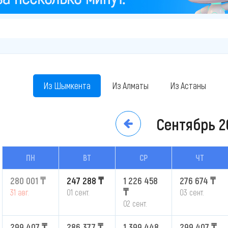
Из Шымкента
Из Алматы
Из Астаны
Сентябрь
2
ПН
ВТ
СР
ЧТ
280 001 ₸
247 288 ₸
1 226 458
276 674 ₸
₸
31 авг.
01 сент.
03 сент.
02 сент.
299 407 ₸
286 377 ₸
1 399 448
299 407 ₸