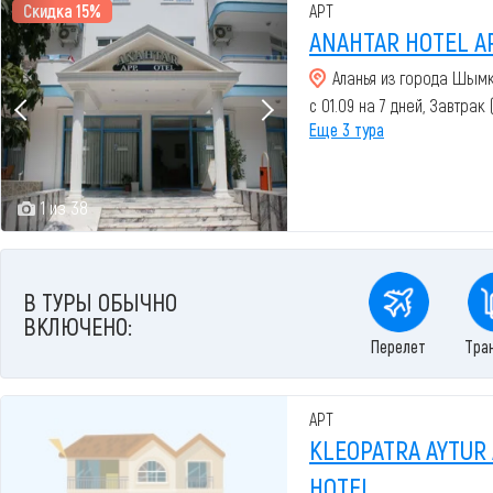
Скидка 15%
APT
ANAHTAR HOTEL A
Аланья из города Шым
с 01.09 на 7 дней, Завтрак
Еще 3 тура
1 из 38
В ТУРЫ ОБЫЧНО
ВКЛЮЧЕНО:
Перелет
Тра
APT
KLEOPATRA AYTUR
HOTEL