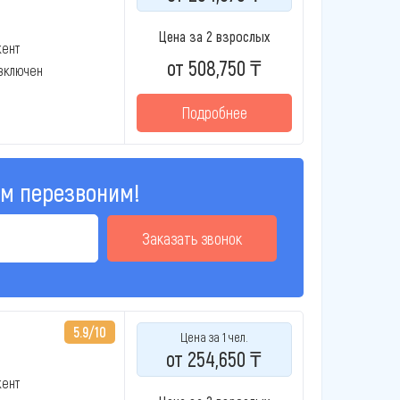
Цена за 2 взрослых
кент
от 508,750 ₸
 включен
Подробнее
ам перезвоним!
Заказать звонок
5.9/10
Цена за 1 чел.
от 254,650 ₸
кент