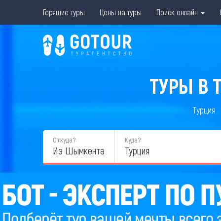
Горящие туры
Цены на туры
Поиск онлайн
ТУРЫ В 
Турция
Откуда?
Куда?
Из Шымкента