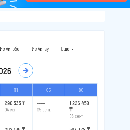
Из Актобе
Из Актау
Еще
026
ПТ
СБ
ВС
290 535 ₸
----
1 226 458
₸
04 сент.
05 сент.
06 сент.
292 199 ₸
----
507 328 ₸