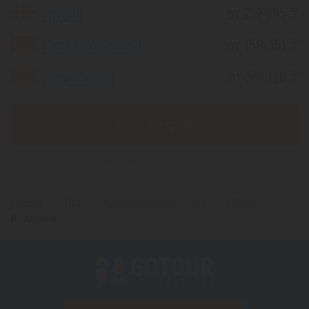
Грузия
от 219 695 ₸
Китай (Хайнань)
от 158 351 ₸
Шри-Ланка
от 561 126 ₸
Еще 6 стран
*(Цена указана за 1 человека, при 2-х местном размещении)
Главная
Туры
Комбинированные туры
Япония
Из Актобе