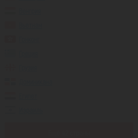
Венгрия
Вьетнам
Гонконг
Греция
Грузия
Доминикана
Египет
Израиль
Eщё 42 страны