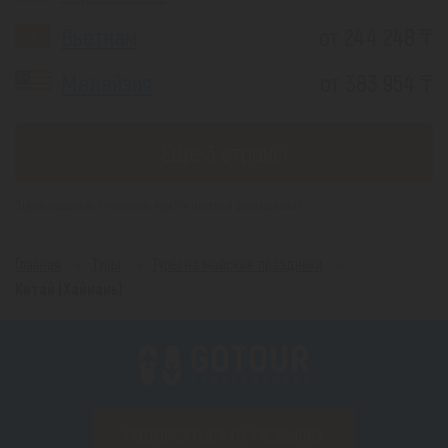
Вьетнам
от 244 248 ₸
Малайзия
от 383 954 ₸
Еще 3 страны
*(Цена указана за 1 человека, при 2-х местном размещении)
Главная
Туры
Туры на майские праздники
Китай (Хайнань)
ПОДПИСАТЬСЯ НА РАССЫЛКУ