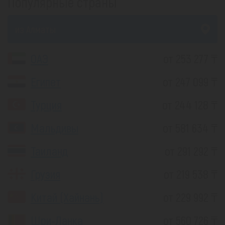
Популярные страны
из Алматы
ОАЭ
от 253 277 ₸
Египет
от 247 099 ₸
Турция
от 244 128 ₸
Мальдивы
от 581 634 ₸
Таиланд
от 291 292 ₸
Грузия
от 219 538 ₸
Китай (Хайнань)
от 229 992 ₸
Шри-Ланка
от 560 726 ₸