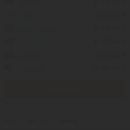
Таиланд
от 293 578 ₸
Грузия
от 219 471 ₸
Китай (Хайнань)
от 229 922 ₸
Шри-Ланка
от 560 554 ₸
Вьетнам
от 245 598 ₸
Малайзия
от 383 837 ₸
Еще 3 страны
*(Цена указана за 1 человека, при 2-х местном размещении)
Главная
Туры
ОАЭ
Темиртау