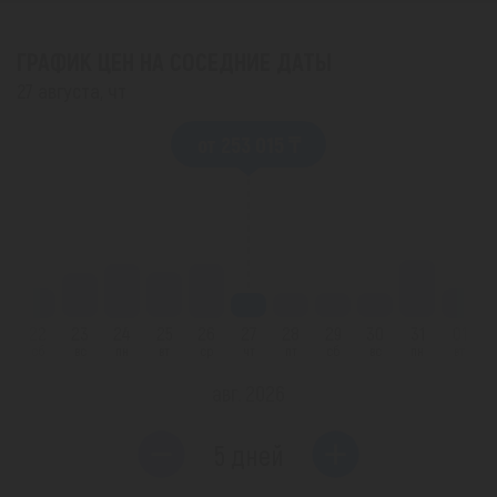
ГРАФИК ЦЕН НА СОСЕДНИЕ ДАТЫ
27 августа, чт
от 253 015 ₸
1
22
23
24
25
26
27
28
29
30
31
01
т
сб
вс
пн
вт
ср
чт
пт
сб
вс
пн
вт
авг. 2026
5 дней