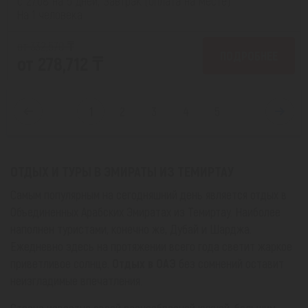
с 27.08 на 5 дней, Завтрак (оплата на месте)
На 1 человека
от 332,570 ₸
ПОДРОБНЕЕ
от 278,712 ₸
1
2
3
4
5
ОТДЫХ И ТУРЫ В ЭМИРАТЫ ИЗ ТЕМИРТАУ
Самым популярным на сегодняшний день является отдых в
Объединенных Арабских Эмиратах из Темиртау. Наиболее
наполнен туристами, конечно же, Дубай и Шарджа.
Ежедневно здесь на протяжении всего года светит жаркое
приветливое солнце.
Отдых в ОАЭ
без сомнений оставит
неизгладимые впечатления.