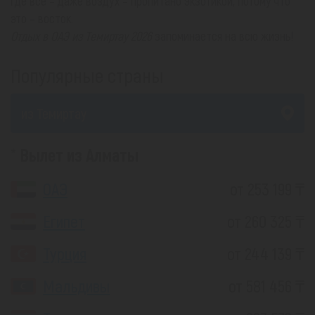
где всё – даже воздух – пропитано экзотикой, потому что
это – восток.
Отдых в ОАЭ из Темиртау 2026
запоминается на всю жизнь!
Популярные страны
из Темиртау
Вылет из Алматы
ОАЭ
от 253 199 ₸
Египет
от 260 325 ₸
Турция
от 244 139 ₸
Мальдивы
от 581 456 ₸