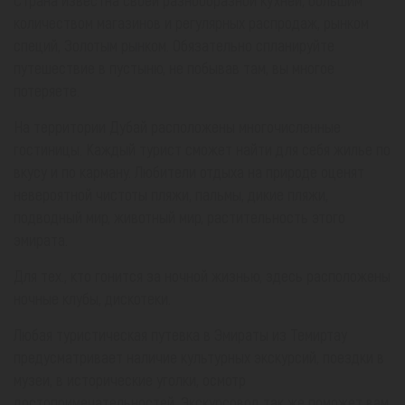
Страна известна своей разнообразной кухней, большим
количеством магазинов и регулярных распродаж, рынком
специй, Золотым рынком. Обязательно спланируйте
путешествие в пустыню, не побывав там, вы многое
потеряете.
На территории Дубай расположены многочисленные
гостиницы. Каждый турист сможет найти для себя жилье по
вкусу и по карману. Любители отдыха на природе оценят
невероятной чистоты пляжи, пальмы, дикие пляжи,
подводный мир, животный мир, растительность этого
эмирата.
Для тех., кто гонится за ночной жизнью, здесь расположены
ночные клубы, дискотеки.
Любая туристическая путевка в Эмираты из Темиртау
предусматривает наличие культурных экскурсий, поездки в
музеи, в исторические уголки, осмотр
достопримечательностей. Экскурсовод так же поможет вам