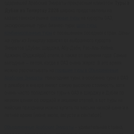
одарившей Арабские Эмираты прекрасным климатом.
Туры в
Дубаи из Темиртау 2026
широко представлены на
казахстанском рынке:
пляжные туры
на курорты ОАЭ,
экскурсионные туры, бизнес-туры,
шоп-туры
,
комбинированные туры
с посещением соседних стран.
Цены
на туры из Темиртау
зависят от выбранного курорта
Эмиратов (Дубаи, Шарджа, Абу-Даби, Рас-Аль-Хейма,
Аджман, Фуджайра), отеля, а также от времени года. Самые
выгодные — летом, когда в ОАЭ очень жарко. В это время
можно рассчитывать на
горящие туры в Объединённые
Арабские Эмираты
. Новогодние туры, а особенно туры в ОАЭ
в декабре и январе имеют самую высокую стоимость, хотя
очень часто попадаются туры в ОАЭ в Шарджу и Дубаи по
низким ценам со скидкой и акциями отелей, а вот туры на
майские праздники можно купить по весьма низкой цене и в
летнее время (июне, июле, августе и сентябре).
Объединенные Арабские Эмираты
– удивительная страна,