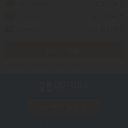
Шри-Ланка
от 561 714 ₸
Вьетнам
от 227 065 ₸
Малайзия
от 384 631 ₸
Еще 3 страны
*(Цена указана за 1 человека, при 2-х местном размещении)
ПОДПИСАТЬСЯ НА РАССЫЛКУ
Copyright © 2012–2026 «Gotour.kz».