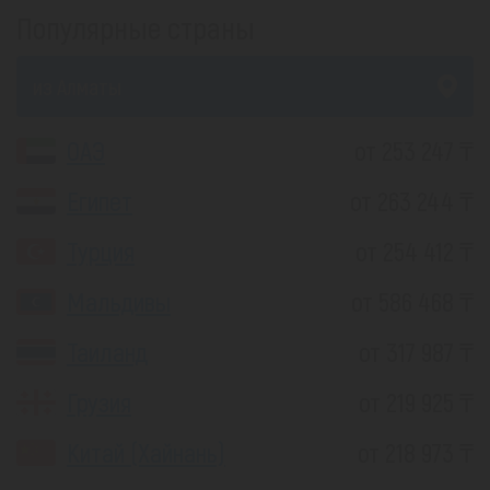
Популярные страны
из Алматы
ОАЭ
от 253 247 ₸
Египет
от 263 244 ₸
Турция
от 254 412 ₸
Мальдивы
от 586 468 ₸
Таиланд
от 317 987 ₸
Грузия
от 219 925 ₸
Китай (Хайнань)
от 218 973 ₸