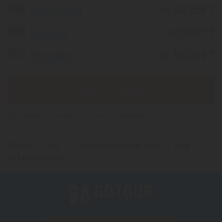
Шри-Ланка
от 562 558 ₸
Вьетнам
от 251 721 ₸
Малайзия
от 385 209 ₸
Еще 3 страны
*(Цена указана за 1 человека, при 2-х местном размещении)
Главная
Туры
Раннее бронирование туров
Бали
Из Талдыкоргана