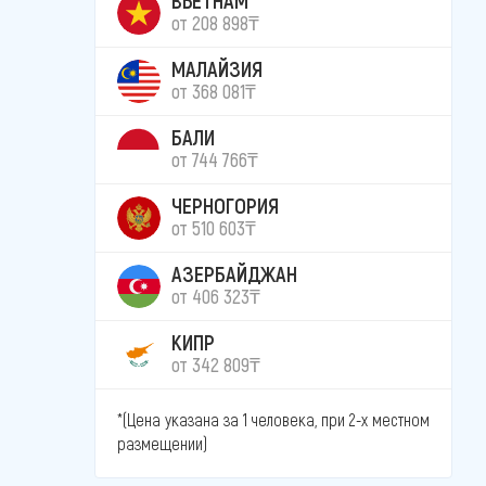
от 208 898₸
МАЛАЙЗИЯ
от 368 081₸
БАЛИ
от 744 766₸
ЧЕРНОГОРИЯ
от 510 603₸
АЗЕРБАЙДЖАН
от 406 323₸
КИПР
от 342 809₸
*(Цена указана за 1 человека, при 2-х местном
размещении)