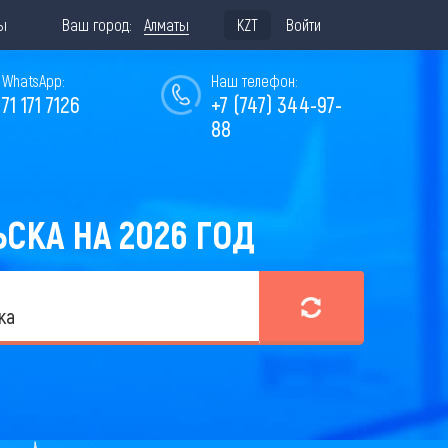
ы
Ваш город:
Алматы
KZT
Войти
WhatsApp:
Наш телефон:
771 171 7126
+7 (747) 344-97-
88
СКА НА 2026 ГОД
ка