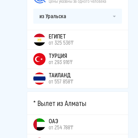
Цены указаны за одного человека
из Уральска
ЕГИПЕТ
от 325 536₸
ТУРЦИЯ
от 293 916₸
ТАИЛАНД
от 557 858₸
Вылет из Алматы
ОАЭ
от 254 788₸