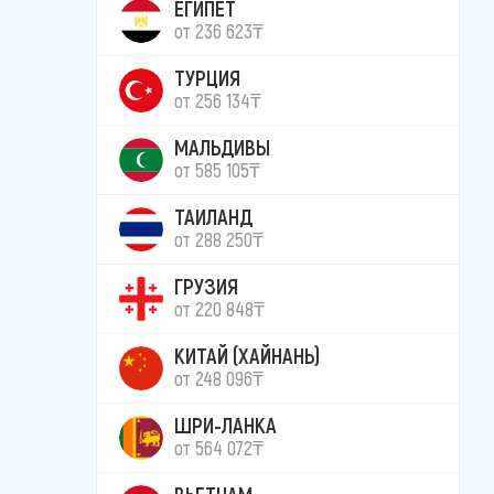
ЕГИПЕТ
от 236 623₸
ТУРЦИЯ
от 256 134₸
МАЛЬДИВЫ
от 585 105₸
ТАИЛАНД
от 288 250₸
ГРУЗИЯ
от 220 848₸
КИТАЙ (ХАЙНАНЬ)
от 248 096₸
ШРИ-ЛАНКА
от 564 072₸
ВЬЕТНАМ