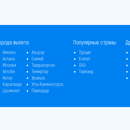
орода вылета
Популярные страны
Д
Алматы
Атырау
Турция
Астана
Семей
Египет
Москва
Талдыкорган
ОАЭ
Актобе
Темиртау
Таиланд
Актау
Уральск
Караганда
Усть-Каменогорск
Шымкент
Павлодар