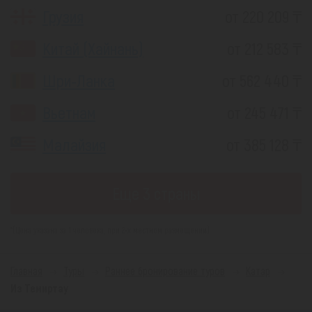
Грузия
от 220 209 ₸
Китай (Хайнань)
от 212 583 ₸
Шри-Ланка
от 562 440 ₸
Вьетнам
от 245 471 ₸
Малайзия
от 385 128 ₸
Еще 3 страны
*(Цена указана за 1 человека, при 2-х местном размещении)
Главная
Туры
Раннее бронирование туров
Катар
Из Темиртау