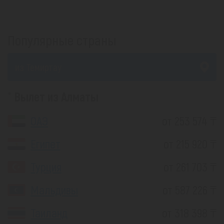
Популярные страны
из Темиртау
Вылет из Алматы
ОАЭ
от 253 574 ₸
Египет
от 215 920 ₸
Турция
от 261 703 ₸
Мальдивы
от 587 226 ₸
Таиланд
от 318 398 ₸