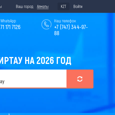
ы
Ваш город:
Алматы
KZT
Войти
WhatsApp:
Наш телефон:
771 171 7126
+7 (747) 344-97-
88
РТАУ НА 2026 ГОД
ау