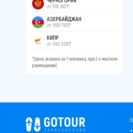
от 510 183₸
АЗЕРБАЙДЖАН
от 459 750₸
КИПР
от 342 528₸
*(Цена указана за 1 человека, при 2-х местном
размещении)
Г