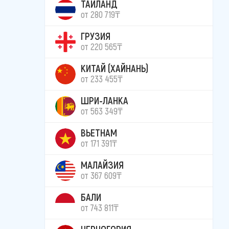
ТАИЛАНД
от 280 719₸
ГРУЗИЯ
от 220 565₸
КИТАЙ (ХАЙНАНЬ)
от 233 455₸
ШРИ-ЛАНКА
от 563 349₸
ВЬЕТНАМ
от 171 391₸
МАЛАЙЗИЯ
от 367 609₸
БАЛИ
от 743 811₸
ЧЕРНОГОРИЯ