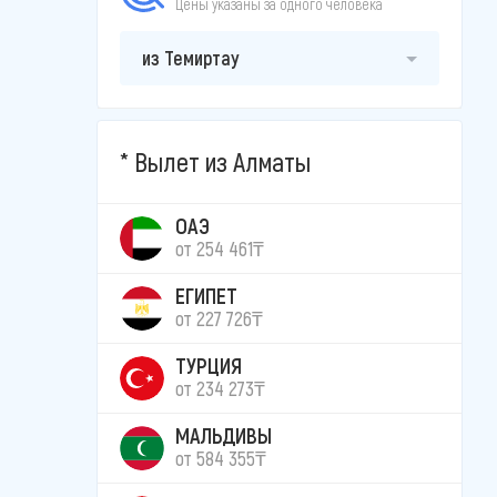
Цены указаны за одного человека
из Темиртау
Вылет из Алматы
ОАЭ
от 254 461₸
ЕГИПЕТ
от 227 726₸
ТУРЦИЯ
от 234 273₸
МАЛЬДИВЫ
от 584 355₸