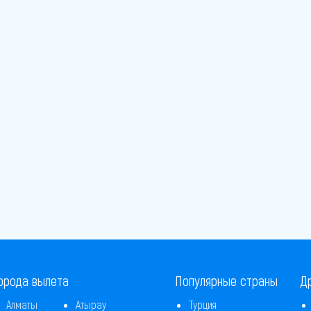
орода вылета
Популярные страны
Д
Алматы
Атырау
Турция