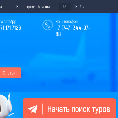
ы
Ваш город:
Алматы
KZT
Войти
WhatsApp:
Наш телефон:
771 171 7126
+7 (747) 344-97-
88
Статьи