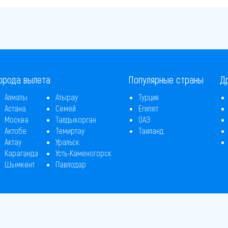
орода вылета
Популярные страны
Д
Алматы
Атырау
Турция
Астана
Семей
Египет
Москва
Талдыкорган
ОАЭ
Актобе
Темиртау
Таиланд
Актау
Уральск
Караганда
Усть-Каменогорск
Шымкент
Павлодар