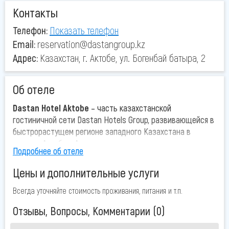
Контакты
Телефон:
Показать телефон
Email:
reservation@dastangroup.kz
Адрес:
Казахстан, г. Актобе, ул. Богенбай батыра, 2
Об отеле
Dastan Hotel Aktobe
– часть казахстанской
гостиничной сети Dastan Hotels Group, развивающейся в
быстрорастущем регионе западного Казахстана в
городах Актобе и Атырау.
Подробнее об отеле
Возможности, инфраструктура и расположение Dastan
Hotel Aktobe помогут ускорить решение
Цены и дополнительные услуги
профессиональных и личных задач. Отель находится в
центральной части города, в пяти минутах ходьбы от
Всегда уточняйте стоимость проживания, питания и т.п.
четырех банков, торгово-развлекательного центра,
Отзывы, Вопросы, Комментарии (0)
прогулочной парковой зоны, собора и мечети и в
нескольких минутах езды от аэропорта и