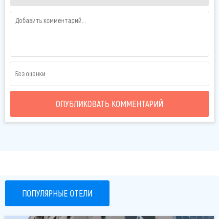
железнодорожного вокзала. Dastan Hotel Aktobe
составляет единый комплекс с инфраструктурой бизнес-
центров Dastan Center и Dastan Optimum – точки
концентрации операторов нефтегазовой отрасли.
Время заезда / выезда:
Время заезда: 14:00
Время выезда: 12:00
Поздний выезд в 15:00 возможен при доступности
номеров.
ОПУБЛИКОВАТЬ КОММЕНТАРИЙ
Местное время: GMT+6
Месторасположение:
центр города.
Республика Казахстан,
Актобе, 12 мкр., ул. Бокенбай батыра, 2.
Аэропорт – 5 мин.
Железнодорожный вокзал – 10 мин.
В пяти минутах ходьбы:
ПОПУЛЯРНЫЕ ОТЕЛИ
Парк им. Абая
Водно-зеленый бульвар