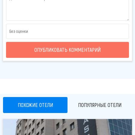
Предлагаются
санаторные путевки по цене от 7000
тенге в сутки
, куда входит проживание, 4-х разовое
питание, лечебные процедуры.
Мы лечим заболевания суставов и опорно-
двигательного аппарата, нервной системы, органов
ОПУБЛИКОВАТЬ КОММЕНТАРИЙ
дыхания.
Есть возможность пройти курс лечения на условиях
дневного пребывания (Курсовка), без проживания и
питания.
В летний период на время каникул санаторий работает,
как оздоровительный лагерь для детей от 7 до 14 лет.
ПОХОЖИЕ ОТЕЛИ
ПОПУЛЯРНЫЕ ОТЕЛИ