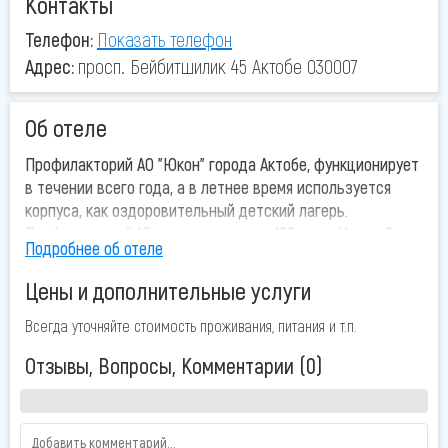
Контакты
Телефон:
Показать телефон
Адрес:
просп. Бейбитшилик 45 Актобе 030007
Об отеле
Профилакторий АО "Юкон" города Актобе, функционирует
в течении всего года, а в летнее время используется
корпуса, как оздоровительный детский лагерь.
Профилакторий Юкон рассчитан на 100 мест. Имеет 2
Подробнее об отеле
корпуса - лечебный и жилой. Отдыхающие размещаются
в жилом благоустроенном 4-х этажном корпусе с 2-х и 3-
Цены и дополнительные услуги
х местными комнатами.
Санаторий-профилакторий «Юкон»
приглашает всех
Всегда уточняйте стоимость проживания, питания и т.п.
жителей и гостей города Актобе на
санаторное
Отзывы, Вопросы, Комментарии (0)
лечение
и предлагает все виды лечебно-
профилактических услуг. Здание состоит из 2-х корпусов:
жилого и лечебного, связанных между собой теплым
переходом.