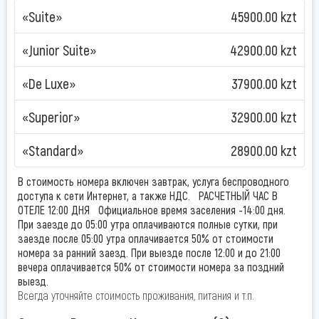
отель находится в деловом центре города Алматы, по
«Suite»
45900.00 kzt
улице Фурманова 97 «А».
«Junior Suite»
42900.00 kzt
Мы работаем для Вас под девизом: «Планируйте
отдых и бизнес вместе с нами!»
«De Luxe»
37900.00 kzt
Бутик Отель «Voyage» создан для отдыха и бизнеса.
«Superior»
32900.00 kzt
Весь спектр гостиничного сервиса специально для Вас.
«Standard»
28900.00 kzt
Бутик Отель «Voyage» предлагает Вам
56
современных номеров. Все номера соответствуют
В стоимость номера включен завтрак, услуга беспроводного
требованиям Европейского стандарта, интерьер которых
доступа к сети Интернет, а также НДС. РАСЧЕТНЫЙ ЧАС В
разработан лучшими дизайнерами.
ОТЕЛЕ 12:00 ДНЯ Официальное время заселения -14:00 дня.
При заезде до 05:00 утра оплачиваются полные сутки, при
Архитектурное решение комнат
создает ощущение
заезде после 05:00 утра оплачивается 50% от стоимости
пространства и наполненности помещений светом и
номера за ранний заезд. При выезде после 12:00 и до 21:00
воздухом. Специальная система шумоизоляции -
вечера оплачивается 50% от стоимости номера за поздний
выезд.
звукоизоляционные окна и двери делают пребывание в
Всегда уточняйте стоимость проживания, питания и т.п.
отеле одинаково комфортным в любое время суток. Все
номера оборудованы электронными замками. Пятый этаж