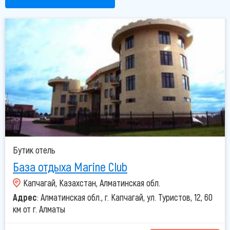
При заезде до 05:00 утра оплачиваются полные сутки,
при заезде после 05:00 утра оплачивается 50% от
стоимости номера за ранний заезд.
При выезде после 12:00 и до 21:00 вечера оплачивается
50% от стоимости номера за поздний выезд.
Бутик отель
База отдыха Marine Club
Капчагай, Казахстан, Алматинская обл.
Адрес
: Алматинская обл., г. Капчагай, ул. Туристов, 12, 60
км от г. Алматы