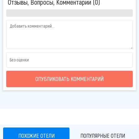
Отзывы, Вопросы, Комментарии (0)
предназначен для проживания некурящих гостей.
Все категории номеров оснащены:
комплект изысканной мебели
рабочий стол с лампой
телефон
телевизор
холодильник
мини-бар
кондиционер
беспроводной интернет
ОПУБЛИКОВАТЬ КОММЕНТАРИЙ
индивидуальный электронный сейф.
В ванной комнате санузел с душевой и полотенце
осушителем, косметические принадлежности,
гидромассажный душ, фен, косметическое зеркало с
подсветкой, тапочки, полотенце.
Расчетный час в отеле 12:00 дня
Официальное время заселения -14:00 дня.
ПОХОЖИЕ ОТЕЛИ
ПОПУЛЯРНЫЕ ОТЕЛИ