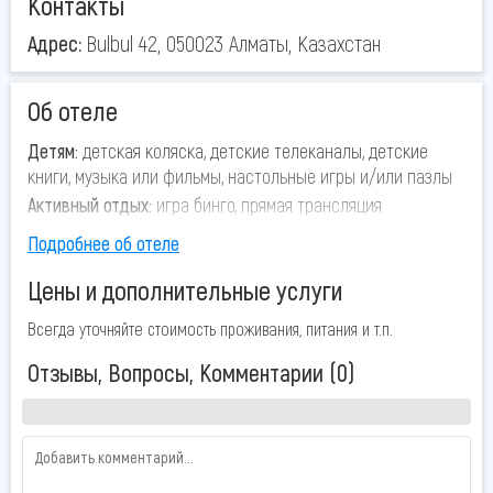
Контакты
Адрес:
Bulbul 42, 050023 Алматы, Казахстан
Об отеле
Детям:
детская коляска, детские телеканалы, детские
книги, музыка или фильмы, настольные игры и/или пазлы
Активный отдых:
игра бинго, прямая трансляция
спортивных мероприятий, кино вечер, снаряжение для
Подробнее об отеле
бадминтона, велоспорт маршруты для пеших прогулок,
дартс, игровая комната, катание на лыжах
Цены и дополнительные услуги
Хостел «Алатау» с садом, террасой и бесплатным Wi-Fi
Всегда уточняйте стоимость проживания, питания и т.п.
расположен в Алматы, в 20 км от спортивного комплекса
«Медеу». Хостел находится примерно в 27 км от
Отзывы, Вопросы, Комментарии (0)
горнолыжного курорта Чимбулак, в 4,3 км от
Ботанического сада и в 5 км от парка имени Первого
Президента Республики Казахстан. К услугам гостей
круглосуточная стойка регистрации, общая кухня и