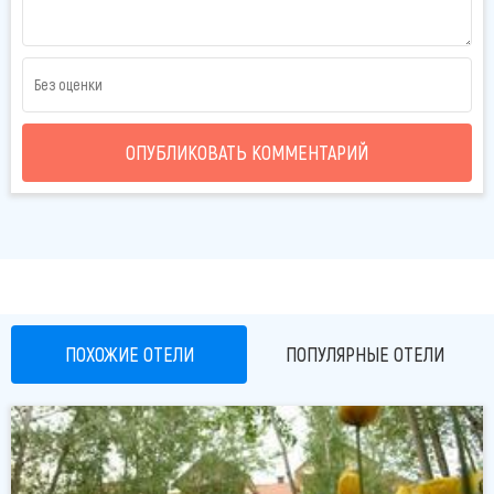
туристическое бюро.
В номерах хостела установлен шкаф для одежды.
Номера оснащены духовкой.
В окрестностях можно заняться различными видами
активного отдыха, в том числе лыжным спортом,
велоспортом и пешим туризмом.
ОПУБЛИКОВАТЬ КОММЕНТАРИЙ
Развлекательный центр «Дельфин» находится в 5 км от
хостела «Алатау». Расстояние до международного
аэропорта Алматы составляет 24 км.
Индивидуальным путешественникам особенно нравится
расположение — они оценили проживание в этом районе
для поездки в одиночку на
8,1
.
ПОХОЖИЕ ОТЕЛИ
ПОПУЛЯРНЫЕ ОТЕЛИ