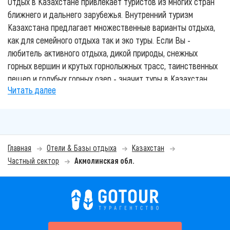
Отдых в Казахстане привлекает туристов из многих стран
ближнего и дальнего зарубежья. Внутренний туризм
Казахстана предлагает множественные варианты отдыха,
как для семейного отдыха так и эко туры. Если Вы -
любитель активного отдыха, дикой природы, снежных
горных вершин и крутых горнолыжных трасс, таинственных
пещер и голубых горных озер - значит туры в Казахстан
Читать далее
Вас приятно удивят. Этот отдых не только зарядит вас
энерргией, но и подарит незабываемые эмоции.
Лучшие курорты Казахстана, гостиницы и зоны отдыха
представлены на нашем сайте. Основные и популярные
Главная
Отели & Базы отдыха
Казахстан
направления отдыха в Казахстане: отдых на Алаколе,
Частный сектор
Акмолинская обл.
Боровое, Горячие источники и другие. Вы также
можете
воспользоваться услугами наших
квалифицированных турагентов
для подбора и
бронирования своего отдыха. Мы знаем все о лучшем и
комфортном отдыхе в Казахстане.