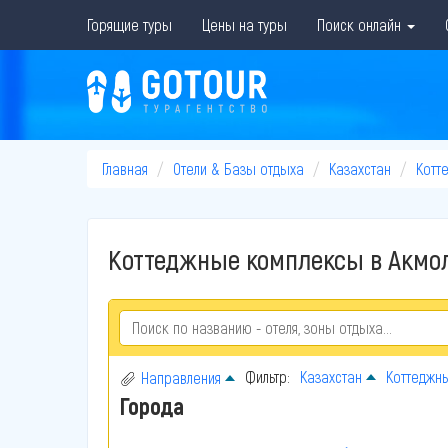
Горящие туры
Цены на туры
Поиск онлайн
Главная
Отели & Базы отдыха
Казахстан
Котт
Коттеджные комплексы в Акмол
Фильтр:
Казахстан
Коттеджн
Направления
Города