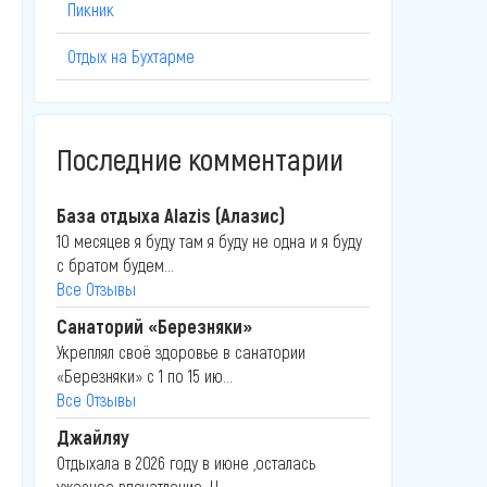
Пикник
Отдых на Бухтарме
Последние комментарии
База отдыха Alazis (Алазис)
10 месяцев я буду там я буду не одна и я буду
с братом будем...
Все Отзывы
Санаторий «Березняки»
Укреплял своё здоровье в санатории
«Березняки» с 1 по 15 ию...
Все Отзывы
Джайляу
Отдыхала в 2026 году в июне ,осталась
ужасное впечатление .Н...