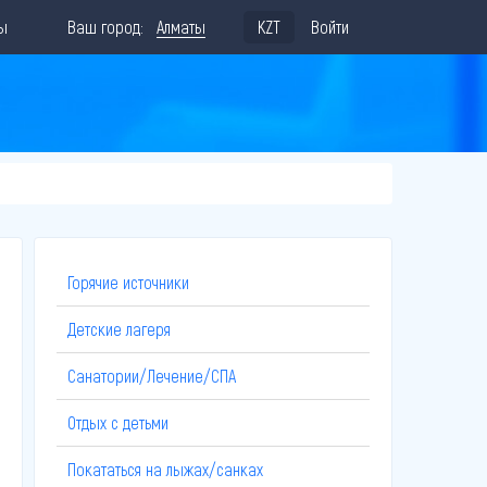
ы
Ваш город:
Алматы
KZT
Войти
Горячие источники
Детские лагеря
Санатории/Лечение/СПА
Отдых с детьми
Покататься на лыжах/санках