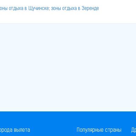
оны отдыха в Щучинске
;
зоны отдыха в Зеренде
орода вылета
Популярные страны
Д