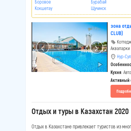
Боровое
Бурабай
Кокшетау
Щучинск
зона отд
CLUB)
‹
›
Коттедж
Аквапарки
Нур-Сул
Особенно
Кухня
: Авт
Активный
Подробн
Отдых и туры в Казахстан 2020
Отдых в Казахстане привлекает туристов из мног