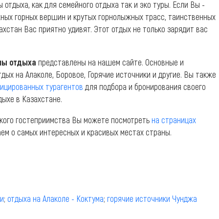
тдыха, как для семейного отдыха так и эко туры. Если Вы -
жных горных вершин и крутых горнолыжных трасс, таинственных
ахстан Вас приятно удивят. Этот отдых не только зарядит вас
ны отдыха
представлены на нашем сайте. Основные и
дых на Алаколе, Боровое, Горячие источники и другие. Вы также
фицированных турагентов
для подбора и бронирования своего
дыхе в Казахстане.
хского гостеприимства Вы можете посмотреть
на страницах
аем о самых интересных и красивых местах страны.
ши
;
отдыха на Алаколе - Коктума
;
горячие источники Чунджа