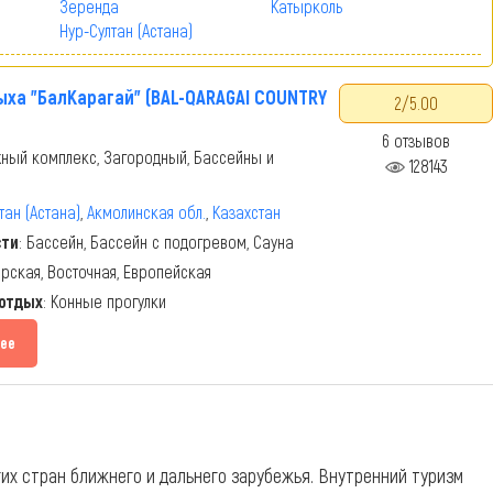
Зеренда
Катырколь
Нур-Султан (Астана)
ыха "БалКарагай" (BAL-QARAGAI COUNTRY
2/5.00
6 отзывов
ный комплекс, Загородный, Бассейны и
128143
тан (Астана)
,
Акмолинская обл.
,
Казахстан
сти
: Бассейн, Бассейн с подогревом, Сауна
орская, Восточная, Европейская
 отдых
: Конные прогулки
ее
их стран ближнего и дальнего зарубежья. Внутренний туризм