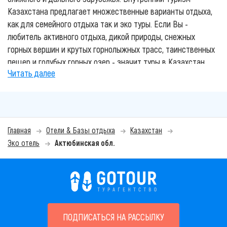
Казахстана предлагает множественные варианты отдыха,
как для семейного отдыха так и эко туры. Если Вы -
любитель активного отдыха, дикой природы, снежных
горных вершин и крутых горнолыжных трасс, таинственных
пещер и голубых горных озер - значит туры в Казахстан
Читать далее
Вас приятно удивят. Этот отдых не только зарядит вас
энерргией, но и подарит незабываемые эмоции.
Лучшие курорты Казахстана, гостиницы и зоны отдыха
представлены на нашем сайте. Основные и популярные
Главная
Отели & Базы отдыха
Казахстан
направления отдыха в Казахстане: отдых на Алаколе,
Эко отель
Актюбинская обл.
Боровое, Горячие источники и другие. Вы также
можете
воспользоваться услугами наших
квалифицированных турагентов
для подбора и
бронирования своего отдыха. Мы знаем все о лучшем и
комфортном отдыхе в Казахстане.
Всю красоту, историю и глубину традиций Казахского
ПОДПИСАТЬСЯ НА РАССЫЛКУ