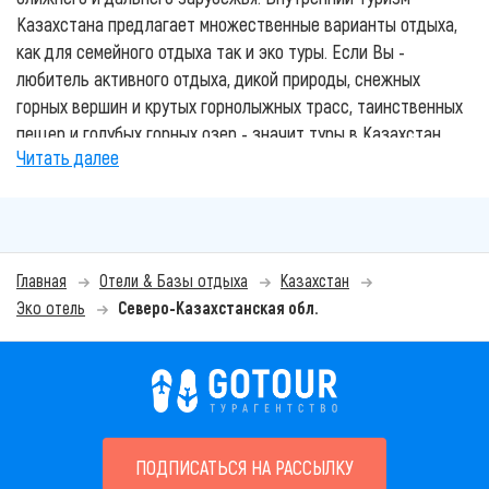
Казахстана предлагает множественные варианты отдыха,
как для семейного отдыха так и эко туры. Если Вы -
любитель активного отдыха, дикой природы, снежных
горных вершин и крутых горнолыжных трасс, таинственных
пещер и голубых горных озер - значит туры в Казахстан
Читать далее
Вас приятно удивят. Этот отдых не только зарядит вас
энерргией, но и подарит незабываемые эмоции.
Лучшие курорты Казахстана, гостиницы и зоны отдыха
представлены на нашем сайте. Основные и популярные
Главная
Отели & Базы отдыха
Казахстан
направления отдыха в Казахстане: отдых на Алаколе,
Эко отель
Северо-Казахстанская обл.
Боровое, Горячие источники и другие. Вы также
можете
воспользоваться услугами наших
квалифицированных турагентов
для подбора и
бронирования своего отдыха. Мы знаем все о лучшем и
комфортном отдыхе в Казахстане.
Всю красоту, историю и глубину традиций Казахского
ПОДПИСАТЬСЯ НА РАССЫЛКУ