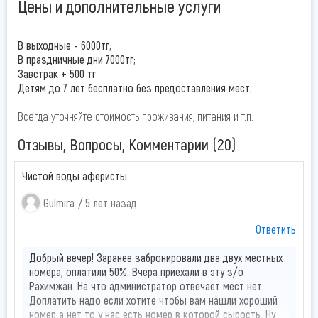
бассейн, столовая, есть VIP зона.
Цены и дополнительные услуги
Удобства в номерах
Размещение в 2, 3, 4-х местных стандартных номерах с
В выходные - 6000тг;
удобствами (туалет, душ, телевизор, холодильник,
В праздничные дни 7000тг;
кондиционер).
Завстрак + 500 тг
VIP-зона (огороженная территория с отдельным
Детям до 7 лет бесплатно без предоставления мест.
бассейном):
Всегда уточняйте стоимость проживания, питания и т.п.
Всего три домика, расположены на отдельной
территории с отдельным бассейном. В домике: три
Отзывы, Вопросы, Комментарии (20)
комнаты, 2 спальни и холл-гостиная с мягкой мебелью,
зона кухни, ТВ, холодильник, кондиционер, сан. узел,
Чистой воды аферисты.
ванна, набор посуды, микроволновая печь.
Gulmira
5 лет назад
Ответить
Добрый вечер! Заранее забронировали два двух местных
номера, оплатили 50%. Вчера приехали в эту з/о
Рахимжан. На что администратор отвечает мест нет.
Доплатить надо если хотите чтобы вам нашли хороший
номер а нет то у нас есть номер в которой сырость. Ну