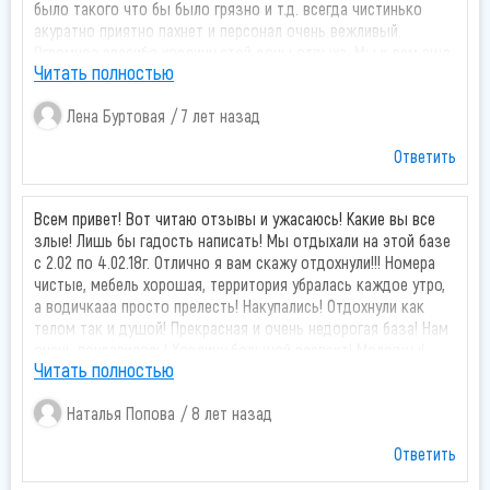
было такого что бы было грязно и т.д. всегда чистинько
акуратно приятно пахнет и персонал очень вежливый.
Огромное спасибо хозяину этой зоны отдыха. Мы к вам еще
Читать полностью
не раз приедем. Огромное спасибо Рахимжан
Лена Буртовая
7 лет назад
Ответить
Всем привет! Вот читаю отзывы и ужасаюсь! Какие вы все
злые! Лишь бы гадость написать! Мы отдыхали на этой базе
с 2.02 по 4.02.18г. Отлично я вам скажу отдохнули!!! Номера
чистые, мебель хорошая, территория убралась каждое утро,
а водичкааа просто прелесть! Накупались! Отдохнули как
телом так и душой! Прекрасная и очень недорогая база! Нам
очень понравилось! Хозяину большой респект! Молодцы!
Читать полностью
Продолжайте в том же духе! Желаю Вам побольше
благодарных и довольных посетителей! Таких как мы!)))
Наталья Попова
8 лет назад
Ждите нас в следующем году!) В третий раз) теперь
Рахимжан в феврале- наша традиция! Спасибо за
Ответить
прекрасные условия для прекрасного отдыха! !!
P. S. : единственный минус- очень скользко! Посыпьте чем