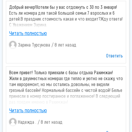
нибудь дорожки и будет вообще шикарно!)))
Добрый вечер!Хотели бы у вас отдохнуть с 30 по 3 января!
Есть ли номера для такой большой семьи 7 взрослых и 6
детей.В праздник стоимость какая и что входит?Жду ответа!
С Уважением Зарина.
Читать полностью
Зарина Турсунова
8 лет назад
Ответить
Всем привет! Только приехали с базы отдыха Рахимжан!
Жили в двухместных номерах где тепло и уютно не скажу, что
там евроремонт, но мы остались довольны, не видели
грязный бассейн! Нормальный бассейн с чистой водой! Белье
принесли в номер постиранное и поглаженное! В следующий
раз поедим именно в Рахимжан!
Читать полностью
Надежда .
8 лет назад