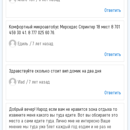
второй обогреватель и сказали что с отоплением проблемы,
Ответить
замерзли трубы. Но с обогревателями было тепло. На
следующий день нам продлили отдых на 2 часа, как
компенсация за время без электричества. Администрация
Комфортный микроавтобус Мерседес Спринтер 18 мест 8 701
очень приветливая и отзывчивая, всё о чем мы просили
459 30 41. 8 777 025 60 76.
быстро делали. В целом отдыхать на зоне Рахимжан нам
понравилось, есть конечно небольшие недочёты но если их
Едиль
7 лет назад
исправят будет отлично!
Ответить
Здравствуйте сколько стоит вип домик на два дня
Vlad
7 лет назад
Ответить
Добрый вечер! Народ если вам не нравится зона отдыха то
извините меня какого вы туда едите. Вот вы обсираете это
место а сами едите туда. Лично мне не интересно Ваше
мнение мы туда уже 5лет каждый год ездим и не раз не