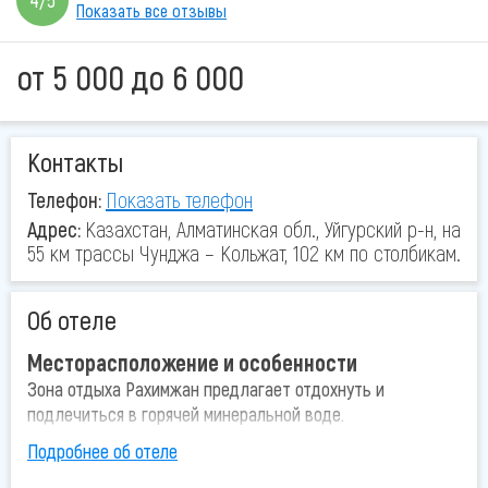
4/5
Показать все отзывы
от
5 000
до
6 000
Контакты
Телефон:
Показать телефон
Адрес:
Казахстан, Алматинская обл., Уйгурский р-н, на
55 км трассы Чунджа – Кольжат, 102 км по столбикам.
Об отеле
Месторасположение и особенности
Зона отдыха Рахимжан предлагает отдохнуть и
подлечиться в горячей минеральной воде.
Дополнительные услуги отеля
Подробнее об отеле
большой бассейн, есть спуск для детей, 1 крытый