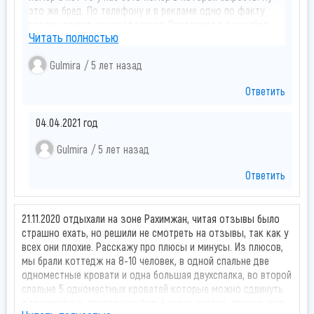
это же бред. По телефону и в рекламе одно по факту
совсем другое они предлагают. Позвонила я к хозяйке
Читать полностью
Мариям её зовут которой мы перечислили деньги, чтобы
решила вопрос так она туда же. Доплатить надо! Перед
Gulmira
5 лет назад
нами семейные так же забронировали номера, они молча
доплатили хотя тоже выразили своё недовольствие, это
Ответить
считай 400км проехать до них. Вот они и этим
пользуются. Я бы не сказала что з/о ахти.
Администратор и рабочий персонал грубят
04.04.2021 год
бессовесные. Аферисты я вам скажу. Обманывают народ,
Gulmira
5 лет назад
сразу видно работают только на карман а не имидж.
Деньги мы забрали я бы там не смогла бы отдохнуть
Ответить
такой негатив. Просто ужасно если честно. Не советую
эту з/о. Всем хорошего отдыха! Не попадайтесь к там
мошенникам. Всем удачи....
21.11.2020 отдыхали на зоне Рахимжан, читая отзывы было
страшно ехать, но решили не смотреть на отзывы, так как у
всех они плохие. Расскажу про плюсы и минусы. Из плюсов,
мы брали коттедж на 8-10 человек, в одной спальне две
одноместные кровати и одна большая двухспалка, во второй
спальне 5 одноместных кроватей которые можно сдвинуть
для семейных, постельное бельё очень чистое, свежее, хоть