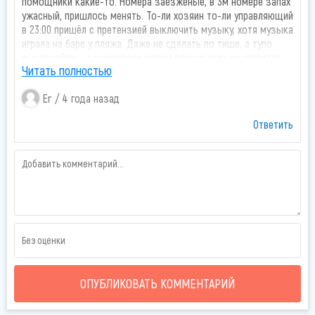
помощники какие-то. Номера заезженые, в 3м номере запах
ужасный, пришлось менять. То-ли хозяин то-ли управляющий
в 23:00 пришёл с претензией выключить музыку, хотя музыка
играла на баре у пляжа. Даже не сделать по тише, а тупо
выключайте..., а шакаленок рядом вякнул если не нравится
Читать полностью
можете съезжать с отеля.
На протяжении 9ти лет был хорошим отелем ни каких
Er
4 года назад
проблем, вот что значит что в управление ставят не
компетентных людей
Ответить
ОПУБЛИКОВАТЬ КОММЕНТАРИЙ