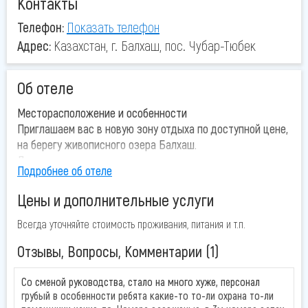
Контакты
Телефон:
Показать телефон
Адрес:
Казахстан, г. Балхаш, пос. Чубар-Тюбек
Об отеле
Месторасположение и особенности
Приглашаем вас в новую зону отдыха по доступной цене,
на берегу живописного озера Балхаш.
Дополнительные услуги отеля
Подробнее об отеле
Песчаный пляж, шезлонги, зонтики, полотенца, пляжный
бар, барбекю
Цены и дополнительные услуги
Уютные ресторан на свежем воздухе с видом на озеро:
живая музыка, танцплощадка
Всегда уточняйте стоимость проживания, питания и т.п.
Детская площадка, вечерний кинотеатр, Баня, Wi-fi зона,
Отзывы, Вопросы, Комментарии (1)
Бесплатная автостоянка.
Удобства в номерах
Со сменой руководства, стало на много хуже, персонал
Комфортабельные номера: душ, туалет, кондиционер,
грубый в особенности ребята какие-то то-ли охрана то-ли
минибар, телефон, цифровое телевидение.