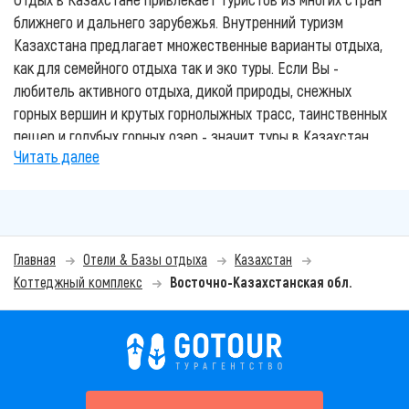
ближнего и дальнего зарубежья. Внутренний туризм
Казахстана предлагает множественные варианты отдыха,
как для семейного отдыха так и эко туры. Если Вы -
любитель активного отдыха, дикой природы, снежных
горных вершин и крутых горнолыжных трасс, таинственных
пещер и голубых горных озер - значит туры в Казахстан
Читать далее
Вас приятно удивят. Этот отдых не только зарядит вас
энерргией, но и подарит незабываемые эмоции.
Лучшие курорты Казахстана, гостиницы и зоны отдыха
представлены на нашем сайте. Основные и популярные
Главная
Отели & Базы отдыха
Казахстан
направления отдыха в Казахстане: отдых на Алаколе,
Коттеджный комплекс
Восточно-Казахстанская обл.
Боровое, Горячие источники и другие. Вы также
можете
воспользоваться услугами наших
квалифицированных турагентов
для подбора и
бронирования своего отдыха. Мы знаем все о лучшем и
комфортном отдыхе в Казахстане.