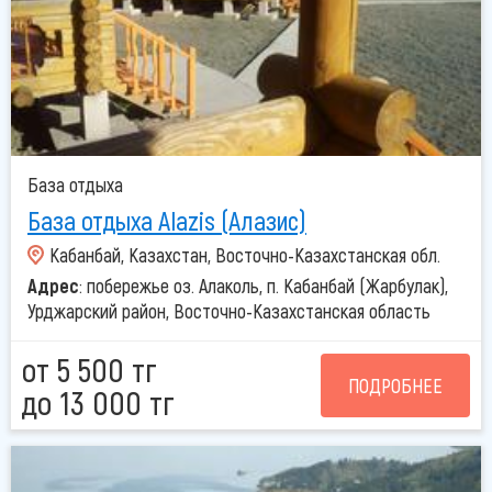
Полулюкс» 2-х местный № 401, 402, 403,
404, 405, 406, 501, 502,503
«Полулюкс», вместимостью от 2 до 3 человек. Двуспальная
кровать, раскладное кресло, ТВ, санузел с душевой.
«Полулюкс» 2-х местный № 408, 409
База отдыха
Двуспальная кровать, ТВ, санузел с душевой.
База отдыха Alazis (Алазис)
Кабанбай, Казахстан, Восточно-Казахстанская обл.
Адрес
: побережье оз. Алаколь, п. Кабанбай (Жарбулак),
Урджарский район, Восточно-Казахстанская область
от 5 500 тг
ПОДРОБНЕЕ
до 13 000 тг