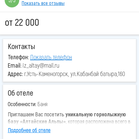
5/5
Показать все отзывы
от
22 000
Контакты
Телефон:
Показать телефон
Email:
iz_altay@mail.ru
Адрес:
г.Усть-Каменогорск, ул.Кабанбай батыра,160
Об отеле
Особенности:
Баня
Приглашаем Вас посетить
уникальную горнолыжную
базу «Алтайские Альпы»
, которая расположена всего в
22 км. от г.Усть-Каменогорска, по трассе на
Подробнее об отеле
г.Зыряновск. Всего через 40 минут езды от города, Вы