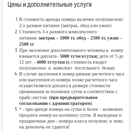
Цены и дополнительные услуги
окажитесь в удивительном мире, существующем в
гармонии с природой. База отдыха расположена
в экологически чистой местности, в окружении
В стоимость аренды номера включен полупансион:
смешанного леса- сосны, пихты, лиственницы, березы,
2-х разовое питание (завтрак, обед или ужин)
осины. Могучие склоны сделали базу отдыха «Алтайские
Стоимость 3-х разового комплексного
Альпы» одним из лучших горнолыжных курортов
питания:
завтрак – 1000 тг, обед – 2500 тг, ужин –
Казахстана. С того момента, как первые снежинки
2500 тг
касаются Алтайской земли, территория базы
При заселении дополнительного человека в номер
взимается доплата–
5000 тг/чел/сутки;
дети от 5 до
преображается и вновь раскрывает свои двери для
12 лет
- 4000 тг/сутки (
в стоимость входит
любителей активного времяпровождения. У нас найдет
полупансион и комплект постельного белья)
занятие по душе каждый отдыхающий, независимо от
В случае заселения в номер раньше расчетного часа
сезона.
или выселения из номера позже расчетного часа
Зимой «Алтайские Альпы»
осуществляется доплата в размере стоимости
преимущественно горнолыжный комплекс, но любой
проживания за половину суток в соответствии с
прайс-листом
(при предварительном
отдыхающий сможет найти здесь занятие по душе:
согласовании с администратором)
Альпийское кафе
– после активного отдыха на наших
* - при аренде номера на сутки и более – возможно
склонах и получения массы положительных эмоций, Вы
продлить номер на половину суток. В выходные и
можете подкрепиться в нашем кафе.
праздничные дни - номера класса полулюкс и люкс
Для Вас лучшие блюда по доступным ценам. Мы
на день/ночь не сдаются!