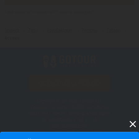
*(Цена указана за 1 человека, при 2-х местном размещении)
Главная
Туры
Азербайджан
Регионы
Габала
Астана
ПОДПИСАТЬСЯ НА РАССЫЛКУ
Copyright © 2012–2026 «Gotour.kz».
Юридический адрес: 050010, Республика
Казахстан, г. Алматы, Бостандыкский район,
пр. Назарбаева д. 193, н.п. 66
БИН 180940008518
Сайт не является публичной офертой
Пользовательское соглашение