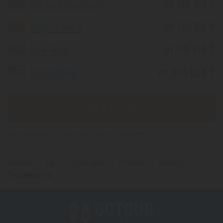
Китай (Хайнань)
от 158 351 ₸
Шри-Ланка
от 561 126 ₸
Вьетнам
от 195 918 ₸
Малайзия
от 388 033 ₸
Еще 4 страны
*(Цена указана за 1 человека, при 2-х местном размещении)
Главная
Туры
Болгария
Регионы
Элените
Талдыкорган