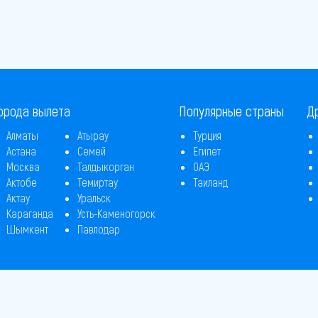
орода вылета
Популярные страны
Д
Алматы
Атырау
Турция
Астана
Семей
Египет
Москва
Талдыкорган
ОАЭ
Актобе
Темиртау
Таиланд
Актау
Уральск
Караганда
Усть-Каменогорск
Шымкент
Павлодар