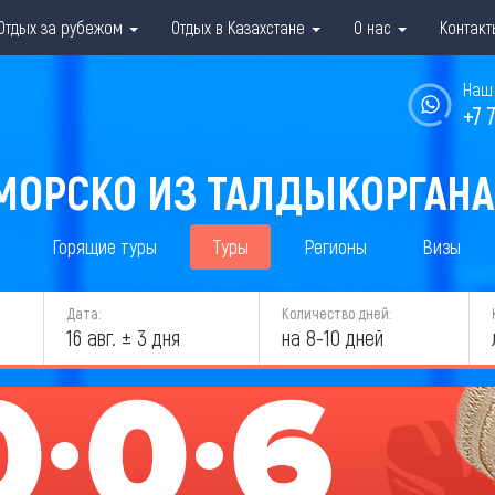
Отдых за рубежом
Отдых в Казахстане
О нас
Контакт
Наш 
+7 
МОРСКО ИЗ ТАЛДЫКОРГАНА 
Горящие туры
Туры
Регионы
Визы
Дата:
Количество дней:
16 авг. ± 3 дня
на 8-10 дней