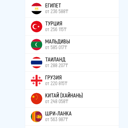
ЕГИПЕТ
от 236 588₸
ТУРЦИЯ
от 256 115₸
МАЛЬДИВЫ
от 585 017₸
ТАИЛАНД
от 288 207₸
ГРУЗИЯ
от 220 815₸
КИТАЙ (ХАЙНАНЬ)
от 248 058₸
ШРИ-ЛАНКА
от 563 987₸