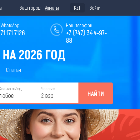
ы
Ваш город:
Алматы
KZT
Войти
WhatsApp:
Наш телефон:
771 171 7126
+7 (747) 344-97-
88
НА 2026 ГОД
Статьи
Кол-во звёзд:
Человек:
НАЙТИ
любое
2 взр