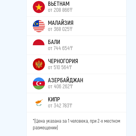
ВЬЕТНАМ
от 208 866₸
МАЛАЙЗИЯ
от 368 025₸
БАЛИ
от 744 654₸
ЧЕРНОГОРИЯ
от 510 564₸
АЗЕРБАЙДЖАН
от 406 262₸
КИПР
от 342 783₸
*(Цена указана за 1 человека, при 2-х местном
размещении)