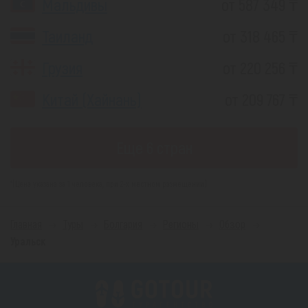
Мальдивы
от 587 349 ₸
Таиланд
от 318 465 ₸
Грузия
от 220 256 ₸
Китай (Хайнань)
от 209 767 ₸
Еще 6 стран
*(Цена указана за 1 человека, при 2-х местном размещении)
Главная
Туры
Болгария
Регионы
Обзор
Уральск