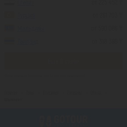
Египет
от 225 452 ₸
Турция
от 261 703 ₸
Мальдивы
от 590 086 ₸
Таиланд
от 318 398 ₸
Еще 8 стран
*(Цена указана за 1 человека, при 2-х местном размещении)
Главная
Туры
Болгария
Регионы
Обзор
Шымкент