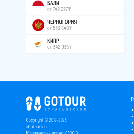
БАЛИ
от 742 327₸
ЧЕРНОГОРИЯ
от 533 840₸
КИПР
от 342 035₸
Г
Copyright © 2012–2026
«Gotour.kz».
Юридический адрес: 050010,