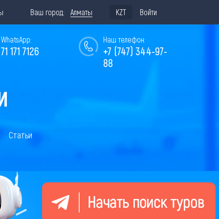
ы
Ваш город:
Алматы
KZT
Войти
WhatsApp:
Наш телефон:
771 171 7126
+7 (747) 344-97-
88
И
Статьи