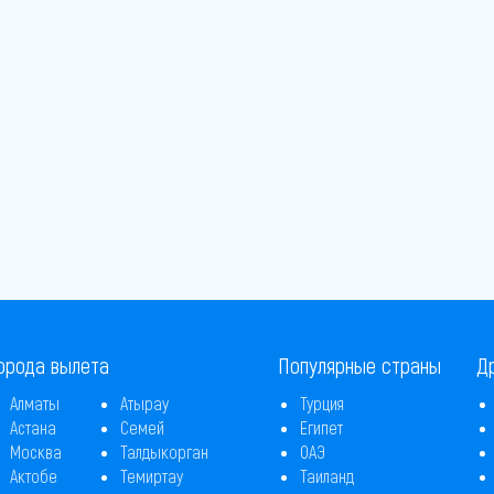
орода вылета
Популярные страны
Д
Алматы
Атырау
Турция
Астана
Семей
Египет
Москва
Талдыкорган
ОАЭ
Актобе
Темиртау
Таиланд