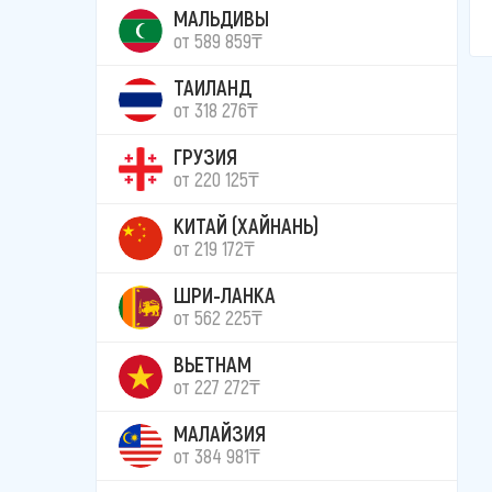
МАЛЬДИВЫ
от 589 859₸
ТАИЛАНД
от 318 276₸
ГРУЗИЯ
от 220 125₸
КИТАЙ (ХАЙНАНЬ)
от 219 172₸
ШРИ-ЛАНКА
от 562 225₸
ВЬЕТНАМ
от 227 272₸
МАЛАЙЗИЯ
от 384 981₸