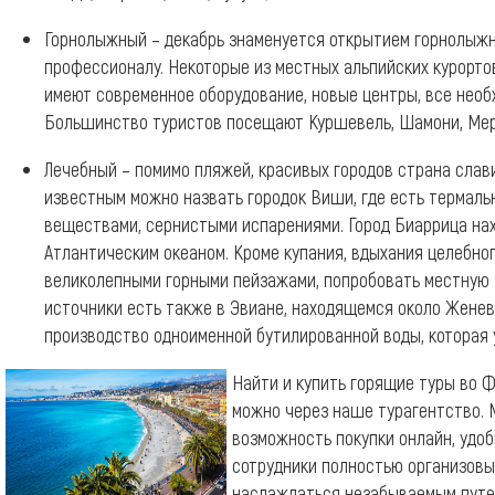
Горнолыжный – декабрь знаменуется открытием горнолыжных
профессионалу. Некоторые из местных альпийских курорто
имеют современное оборудование, новые центры, все нео
Большинство туристов посещают Куршевель, Шамони, Мериб
Лечебный – помимо пляжей, красивых городов страна слав
известным можно назвать городок Виши, где есть термал
веществами, сернистыми испарениями. Город Биаррица на
Атлантическим океаном. Кроме купания, вдыхания целебног
великолепными горными пейзажами, попробовать местную 
источники есть также в Эвиане, находящемся около Женев
производство одноименной бутилированной воды, которая 
Найти и купить горящие туры во Ф
можно через наше турагентство. 
возможность покупки онлайн, удо
сотрудники полностью организовыв
наслаждаться незабываемым пут