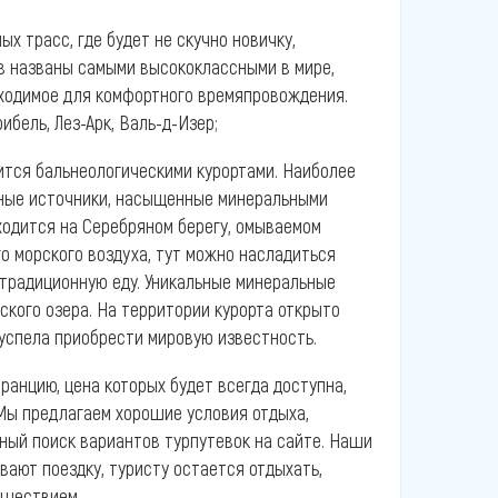
 трасс, где будет не скучно новичку,
в названы самыми высококлассными в мире,
бходимое для комфортного времяпровождения.
ель, Лез-Арк, Валь-д-Изер;
ится бальнеологическими курортами. Наиболее
ьные источники, насыщенные минеральными
ходится на Серебряном берегу, омываемом
о морского воздуха, тут можно насладиться
традиционную еду. Уникальные минеральные
ского озера. На территории курорта открыто
успела приобрести мировую известность.
ранцию, цена которых будет всегда доступна,
Мы предлагаем хорошие условия отдыха,
бный поиск вариантов турпутевок на сайте. Наши
ают поездку, туристу остается отдыхать,
ешествием.