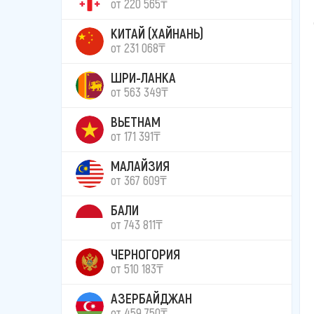
от 220 565₸
КИТАЙ (ХАЙНАНЬ)
от 231 068₸
ШРИ-ЛАНКА
от 563 349₸
ВЬЕТНАМ
от 171 391₸
МАЛАЙЗИЯ
от 367 609₸
БАЛИ
от 743 811₸
ЧЕРНОГОРИЯ
от 510 183₸
АЗЕРБАЙДЖАН
от 459 750₸