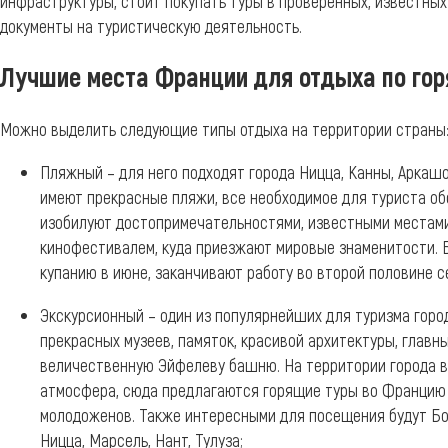
инфраструктуры, стоит покупать туры в проверенных, известных
документы на туристическую деятельность.
Лучшие места Франции для отдыха по гор
Можно выделить следующие типы отдыха на территории страны
Пляжный – для него подходят города Ницца, Канны, Аркашон
имеют прекрасные пляжи, все необходимое для туриста об
изобилуют достопримечательностями, известными местами
кинофестивалем, куда приезжают мировые знаменитости. 
купанию в июне, заканчивают работу во второй половине с
Экскурсионный – один из популярнейших для туризма горо
прекрасных музеев, памяток, красивой архитектуры, глав
величественную Эйфелеву башню. На территории города в
атмосфера, сюда предлагаются горящие туры во Францию 
молодоженов. Также интересными для посещения будут Бо
Ницца, Марсель, Нант, Тулуза;