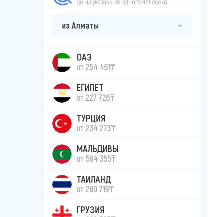
Цены указаны за одного человека
из Алматы
ОАЭ
от 254 461₸
ЕГИПЕТ
от 227 726₸
ТУРЦИЯ
от 234 273₸
МАЛЬДИВЫ
от 584 355₸
ТАИЛАНД
от 280 719₸
ГРУЗИЯ