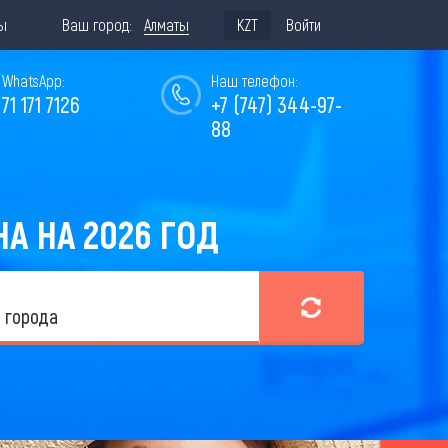
ы
Ваш город:
Алматы
KZT
Войти
WhatsApp:
Наш телефон:
771 171 7126
+7 (747) 344-97-
88
А НА 2026 ГОД
 города