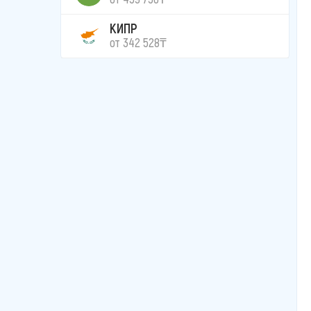
КИПР
от 342 528₸