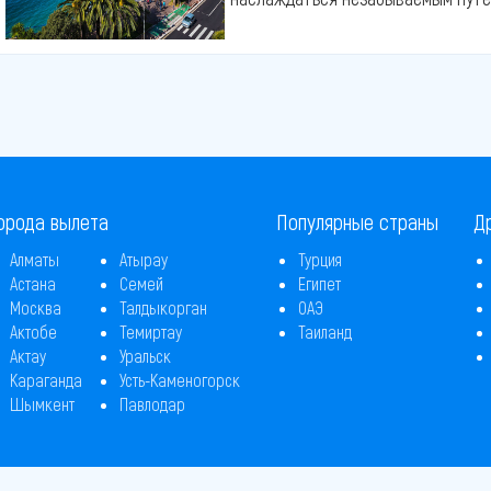
орода вылета
Популярные страны
Д
Алматы
Атырау
Турция
Астана
Семей
Египет
Москва
Талдыкорган
ОАЭ
Актобе
Темиртау
Таиланд
Актау
Уральск
Караганда
Усть-Каменогорск
Шымкент
Павлодар