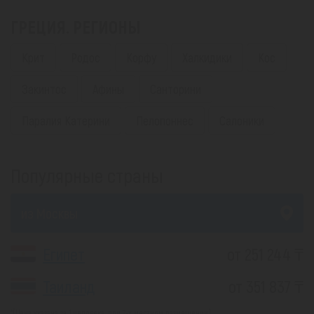
ГРЕЦИЯ. РЕГИОНЫ
Крит
Родос
Корфу
Халкидики
Кос
Закинтос
Афины
Санторини
Паралия Катерини
Пелопоннес
Салоники
Популярные страны
из Москвы
Египет
от 251 244 ₸
Таиланд
от 351 837 ₸
*(Цена указана за 1 человека, при 2-х местном размещении)