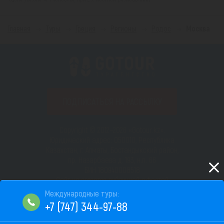
Главная
Туры
Греция
Регионы
Родос
Москва
ПОДПИСАТЬСЯ НА РАССЫЛКУ
Copyright © 2012–2026 «Gotour.kz».
Юридический адрес: 050010, Республика
Казахстан, г. Алматы, Бостандыкский район,
пр. Назарбаева д. 193, н.п. 66
БИН 180940008518
Сайт не является публичной офертой
Пользовательское соглашение
+7 (747) 344-97-88