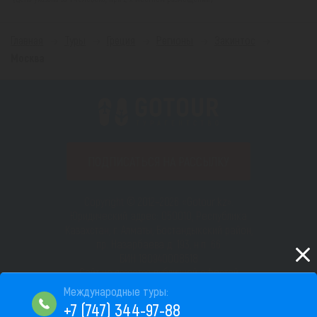
Главная
Туры
Греция
Регионы
Закинтос
Москва
ПОДПИСАТЬСЯ НА РАССЫЛКУ
Copyright © 2012–2026 «Gotour.kz».
Юридический адрес: 050010, Республика
Казахстан, г. Алматы, Бостандыкский район,
пр. Назарбаева д. 193, н.п. 66
БИН 180940008518
Сайт не является публичной офертой
Пользовательское соглашение
+7 (747) 344-97-88