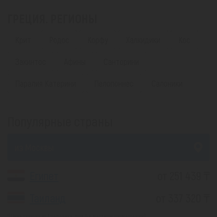
ГРЕЦИЯ. РЕГИОНЫ
Крит
Родос
Корфу
Халкидики
Кос
Закинтос
Афины
Санторини
Паралия Катерини
Пелопоннес
Салоники
Популярные страны
из Москвы
Египет
от 251 439 ₸
Таиланд
от 337 320 ₸
*(Цена указана за 1 человека, при 2-х местном размещении)