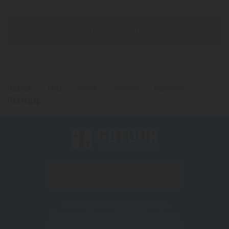
Еще 3 страны
*(Цена указана за 1 человека, при 2-х местном размещении)
Главная
Туры
Грузия
Регионы
Боржоми
Павлодар
ПОДПИСАТЬСЯ НА РАССЫЛКУ
Copyright © 2012–2026 «Gotour.kz».
Юридический адрес: 050010, Республика
Казахстан, г. Алматы, Бостандыкский район,