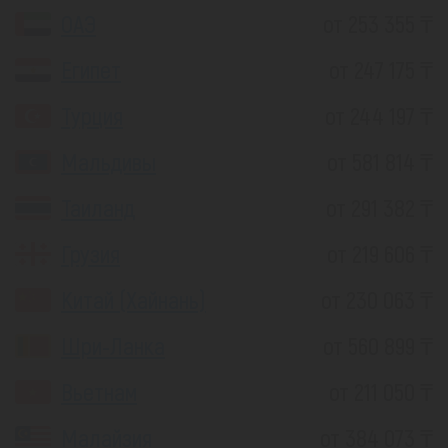
ОАЭ
от 253 355 ₸
Египет
от 247 175 ₸
Турция
от 244 197 ₸
Мальдивы
от 581 814 ₸
Таиланд
от 291 382 ₸
Грузия
от 219 606 ₸
Китай (Хайнань)
от 230 063 ₸
Шри-Ланка
от 560 899 ₸
Вьетнам
от 211 050 ₸
Малайзия
от 384 073 ₸