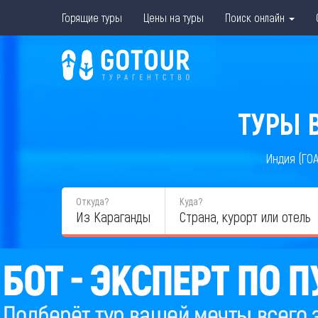
Горящие туры
Цены на туры
Поиск онлайн
ТУРЫ В
Индия (ГОА
Откуда?
Куда?
Из Караганды