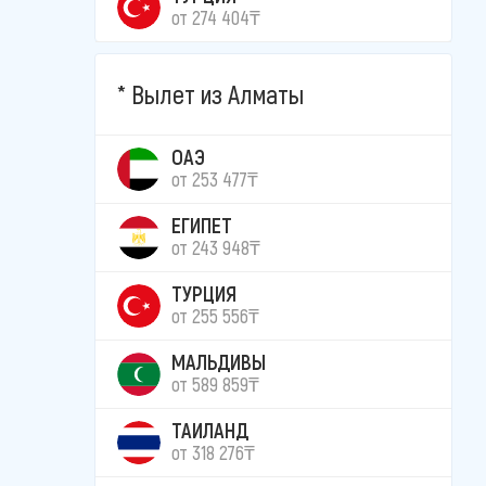
от 274 404₸
Вылет из Алматы
ОАЭ
от 253 477₸
ЕГИПЕТ
от 243 948₸
ТУРЦИЯ
от 255 556₸
МАЛЬДИВЫ
от 589 859₸
ТАИЛАНД
от 318 276₸