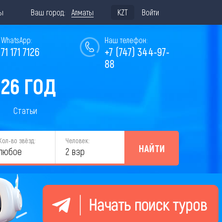
ы
Ваш город:
Алматы
KZT
Войти
WhatsApp:
Наш телефон:
771 171 7126
+7 (747) 344-97-
88
026 ГОД
Статьи
Кол-во звёзд:
Человек:
НАЙТИ
любое
2 взр