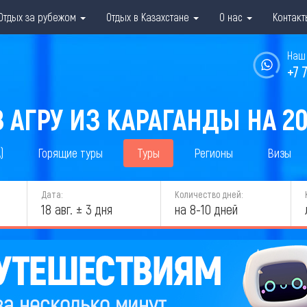
Отдых за рубежом
Отдых в Казахстане
О нас
Контакт
Наш 
+7 
 АГРУ ИЗ КАРАГАНДЫ НА 2
)
Горящие туры
Туры
Регионы
Визы
Дата:
Количество дней:
18 авг. ± 3 дня
на 8-10 дней