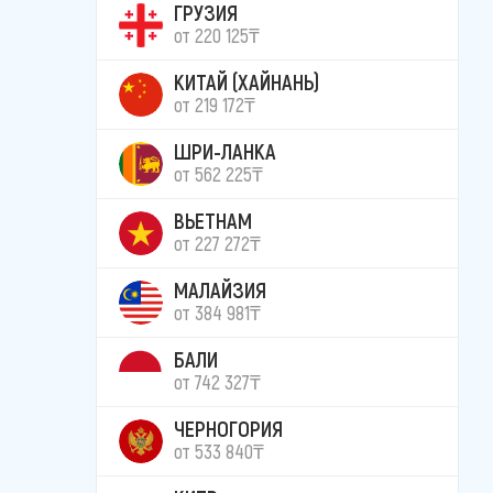
ГРУЗИЯ
от 220 125₸
КИТАЙ (ХАЙНАНЬ)
от 219 172₸
ШРИ-ЛАНКА
от 562 225₸
ВЬЕТНАМ
от 227 272₸
МАЛАЙЗИЯ
от 384 981₸
БАЛИ
от 742 327₸
ЧЕРНОГОРИЯ
от 533 840₸