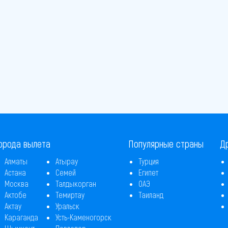
орода вылета
Популярные страны
Д
Алматы
Атырау
Турция
Астана
Семей
Египет
Москва
Талдыкорган
ОАЭ
Актобе
Темиртау
Таиланд
Актау
Уральск
Караганда
Усть-Каменогорск