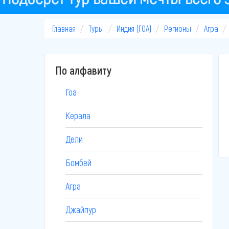
Главная
Туры
Индия (ГОА)
Регионы
Агра
По алфавиту
Гоа
Керала
Дели
Бомбей
Агра
Джайпур