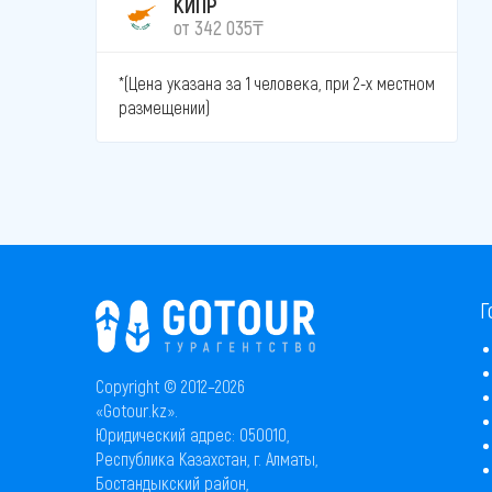
КИПР
от 342 035₸
*(Цена указана за 1 человека, при 2-х местном
размещении)
Г
Copyright © 2012–2026
«Gotour.kz».
Юридический адрес: 050010,
Республика Казахстан, г. Алматы,
Бостандыкский район,