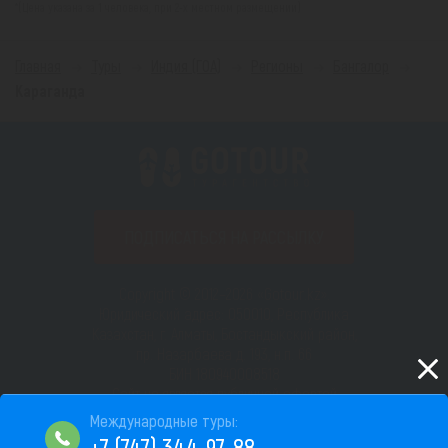
*(Цена указана за 1 человека, при 2-х местном размещении)
Главная
Туры
Индия (ГОА)
Регионы
Бангалор
Караганда
ПОДПИСАТЬСЯ НА РАССЫЛКУ
Copyright © 2012–2026 «Gotour.kz».
Юридический адрес: 050010, Республика
Казахстан, г. Алматы, Бостандыкский район,
пр. Назарбаева д. 193, н.п. 66
БИН 180940008518
Сайт не является публичной офертой
Пользовательское соглашение
+7 (747) 344-97-88