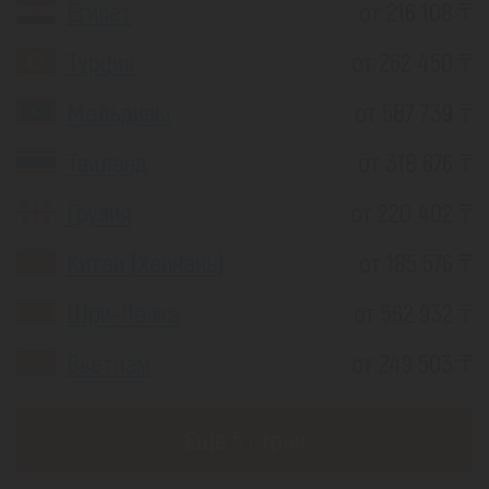
Египет
от 216 108 ₸
Турция
от 262 450 ₸
Мальдивы
от 587 739 ₸
Таиланд
от 318 676 ₸
Грузия
от 220 402 ₸
Китай (Хайнань)
от 185 576 ₸
Шри-Ланка
от 562 932 ₸
Вьетнам
от 249 503 ₸
Еще 5 стран