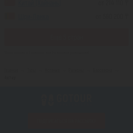
Китай (Хайнань)
от 214 110 ₸
Шри-Ланка
от 560 200 ₸
Еще 5 стран
*(Цена указана за 1 человека, при 2-х местном размещении)
Главная
Туры
Испания
Регионы
Барселона
Актау
ПОДПИСАТЬСЯ НА РАССЫЛКУ