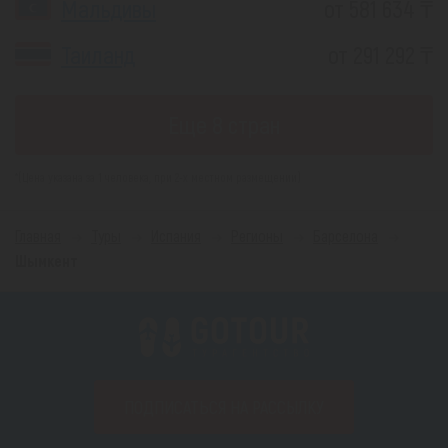
Мальдивы
от 581 634 ₸
Таиланд
от 291 292 ₸
Еще 8 стран
*(Цена указана за 1 человека, при 2-х местном размещении)
Главная
Туры
Испания
Регионы
Барселона
Шымкент
ПОДПИСАТЬСЯ НА РАССЫЛКУ