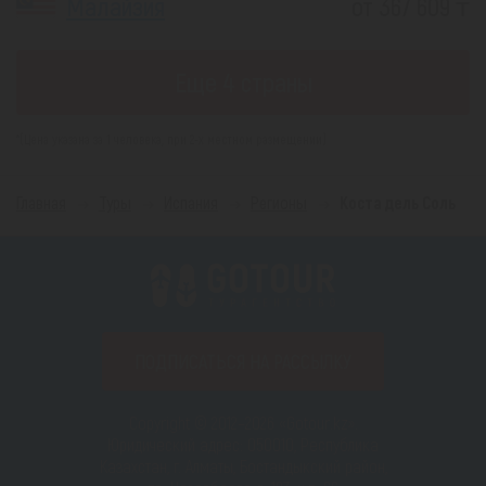
Малайзия
от 367 609 ₸
Еще 4 страны
*(Цена указана за 1 человека, при 2-х местном размещении)
Главная
Туры
Испания
Регионы
Коста дель Соль
ПОДПИСАТЬСЯ НА РАССЫЛКУ
Copyright © 2012–2026 «Gotour.kz».
Юридический адрес: 050010, Республика
Казахстан, г. Алматы, Бостандыкский район,