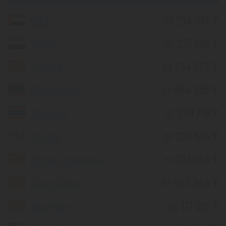
ОАЭ
от 254 461 ₸
Египет
от 227 726 ₸
Турция
от 234 273 ₸
Мальдивы
от 584 355 ₸
Таиланд
от 280 719 ₸
Грузия
от 220 565 ₸
Китай (Хайнань)
от 231 068 ₸
Шри-Ланка
от 563 349 ₸
Вьетнам
от 171 391 ₸