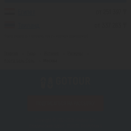
Египет
от 251 397 ₸
Таиланд
от 337 263 ₸
*(Цена указана за 1 человека, при 2-х местном размещении)
Главная
Туры
Испания
Регионы
Коста дель Соль
Москва
ПОДПИСАТЬСЯ НА РАССЫЛКУ
Copyright © 2012–2026 «Gotour.kz».
Юридический адрес: 050010, Республика