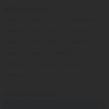
ИТАЛИЯ. РЕГИОНЫ
Римини
Сицилия
Искья
Лидо ди Езоло
Риччионе
Рим
Лигурия
Сардиния
Апулия
Милан
Тоскана
Кампания
Линьяно
Сорренто
Абано Терме
Озеро Гарда
Флоренция
Венеция
Кампителло
Популярные страны
из Шымкента