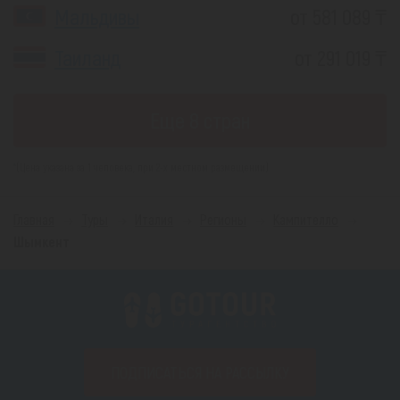
Мальдивы
от 581 089 ₸
Таиланд
от 291 019 ₸
Еще 8 стран
*(Цена указана за 1 человека, при 2-х местном размещении)
Главная
Туры
Италия
Регионы
Кампителло
Шымкент
ПОДПИСАТЬСЯ НА РАССЫЛКУ