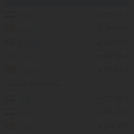
Египет
от 276 777 ₸
Турция
от 255 672 ₸
Таиланд
от 263 009 ₸
Грузия
от 262 534 ₸
Вьетнам
от 301 463 ₸
Вылет из Алматы
ОАЭ
от 252 564 ₸
Египет
от 254 463 ₸
Турция
от 244 051 ₸