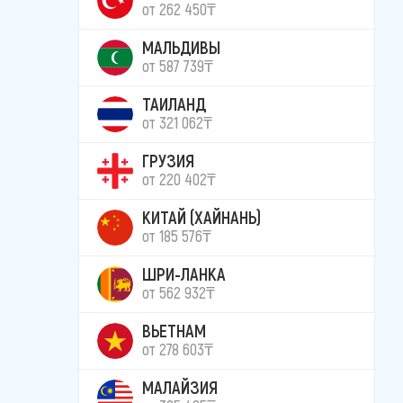
от 262 450₸
МАЛЬДИВЫ
от 587 739₸
ТАИЛАНД
от 321 062₸
ГРУЗИЯ
от 220 402₸
КИТАЙ (ХАЙНАНЬ)
от 185 576₸
ШРИ-ЛАНКА
от 562 932₸
ВЬЕТНАМ
от 278 603₸
МАЛАЙЗИЯ