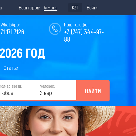
ы
Ваш город:
Алматы
KZT
Войти
WhatsApp:
Наш телефон:
771 171 7126
+7 (747) 344-97-
88
2026 ГОД
Статьи
Кол-во звёзд:
Человек:
НАЙТИ
любое
2 взр