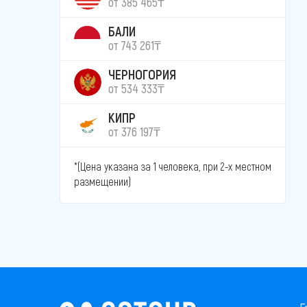
от 385 465₸
БАЛИ
от 743 261₸
ЧЕРНОГОРИЯ
от 534 333₸
КИПР
от 376 197₸
*(Цена указана за 1 человека, при 2-х местном
размещении)